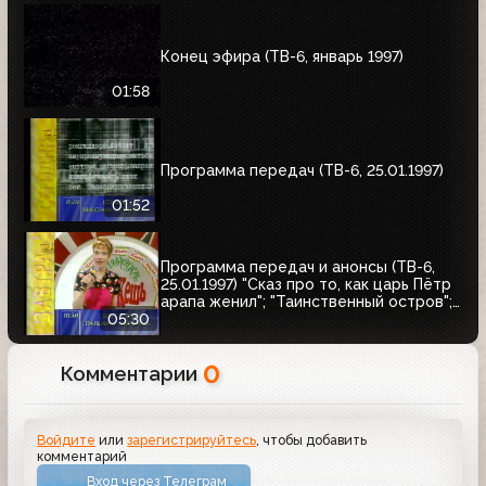
Конец эфира (ТВ-6, январь 1997)
01:58
Программа передач (ТВ-6, 25.01.1997)
01:52
Программа передач и анонсы (ТВ-6,
25.01.1997) "Сказ про то, как царь Пётр
арапа женил"; "Таинственный остров";
Кинотеатр ТВ-6. Чарли Чаплин
05:30
0
Комментарии
Войдите
или
зарегистрируйтесь
, чтобы добавить
комментарий
Вход через Телеграм