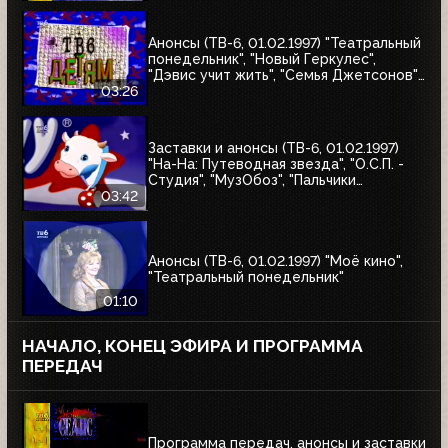
Анонсы (ТВ-6, 01.02.1997) "Театральный
понедельник", "Новый Геркулес",
"Дэвис учит жить", "Семья Джетсонов",
"Это мы не проходили", "Д'Артаньгав и
03:26
три пса-мушкетёра", "Том и Джерри"
Заставки и анонсы (ТВ-6, 01.02.1997)
"На-На: Путеводная звезда", "О.С.П. -
Студия", "МузОбоз", "Пальчики
оближешь", "Назло рекордам"
03:42
Анонсы (ТВ-6, 01.02.1997) "Моё кино",
"Театральный понедельник"
01:10
НАЧАЛО, КОНЕЦ ЭФИРА И ПРОГРАММА
ПЕРЕДАЧ
Программа передач, анонсы и заставки