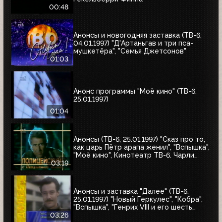
00:48
Анонсы и новогодняя заставка (ТВ-6,
04.01.1997) "Д'Артаньгав и три пса-
мушкетёра", "Семья Джетсонов"
01:03
Анонс программы "Моё кино" (ТВ-6,
25.01.1997)
01:04
Анонсы (ТВ-6, 25.01.1997) "Сказ про то,
как царь Пётр арапа женил", "Вспышка",
"Моё кино", Кинотеатр ТВ-6. Чарли
Чаплин, "Полицейский с Петушиного
03:19
холма"
Анонсы и заставка "Далее" (ТВ-6,
25.01.1997) "Новый Геркулес", "Кобра",
"Вспышка", "Генрих VIII и его шесть
жён", "Леди Каролина Лэм"
03:26