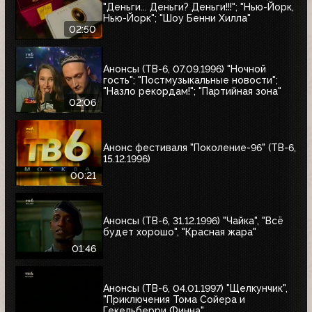
"Деньги... Деньги? Деньги!!!"; "Нью-Йорк,
Нью-Йорк"; "Шоу Бенни Хилла"
02:50
Анонсы (ТВ-6, 07.09.1996) "Ночной
гость"; "Постмузыкальные новости";
"Назло рекордам!"; "Партийная зона"
02:06
Анонс фестиваля "Поколение-96" (ТВ-6,
15.12.1996)
00:21
Анонсы (ТВ-6, 31.12.1996) "Чайка", "Всё
будет хорошо", "Красная жара"
01:46
Анонсы (ТВ-6, 04.01.1997) "Щелкунчик",
"Приключения Тома Сойера и
Гекельберри Финна"