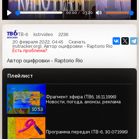
00:00
03:20
ТВ-6
kstrvideo
2236
20 февраля 2022, 04:45
Скачать
(rutracker.org), Автор оцифровки - Raptorio Rio
Есть проблема?
Автор оцифровки - Raptorio Rio
Плейлист
Фрагмент эфира (ТВ6, 16.11.1996)
Новости, погода, анонсы, реклама
10:53
Программа передач (ТВ-6, 30.07.1996)