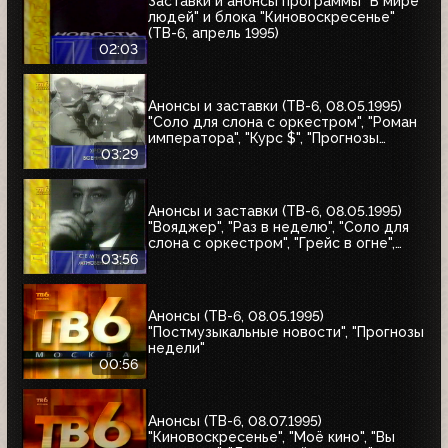
Заставки и анонсы программы "В мире
людей" и блока "Киновоскресенье"
(ТВ-6, апрель 1995)
02:03
Анонсы и заставки (ТВ-6, 08.05.1995)
"Соло для слона с оркестром", "Роман
императора", "Курс $", "Прогнозы
недели", "Аптека"
03:29
Анонсы и заставки (ТВ-6, 08.05.1995)
"Вояджер", "Раз в неделю", "Соло для
слона с оркестром", "Грейс в огне",
"Летучий отряд Скотланд-Ярда",
03:56
"Дорожный патруль"
Анонсы (ТВ-6, 08.05.1995)
"Постмузыкальные новости", "Прогнозы
недели"
00:56
Анонсы (ТВ-6, 08.07.1995)
"Киновоскресенье", "Моё кино", "Вы