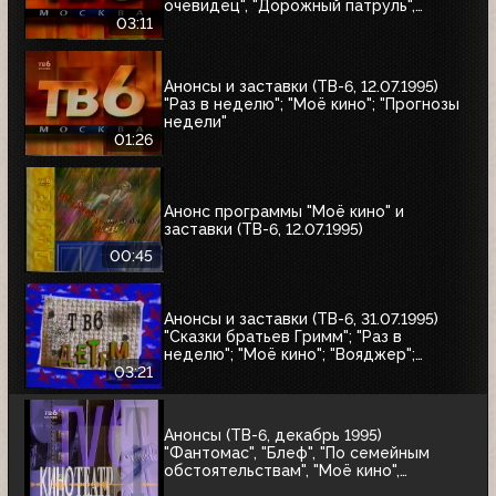
очевидец", "Дорожный патруль",
"Катастрофы недели"
03:11
Анонсы и заставки (ТВ-6, 12.07.1995)
"Раз в неделю"; "Моё кино"; "Прогнозы
недели"
01:26
Анонс программы "Моё кино" и
заставки (ТВ-6, 12.07.1995)
00:45
Анонсы и заставки (ТВ-6, 31.07.1995)
"Сказки братьев Гримм"; "Раз в
неделю"; "Моё кино"; "Вояджер";
"Волшебный голос Джельсомино";
03:21
"Последнее лето детства"
Анонсы (ТВ-6, декабрь 1995)
"Фантомас", "Блеф", "По семейным
обстоятельствам", "Моё кино",
Киновикторина ТВ-6