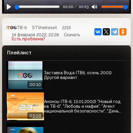
00:00
00:03
ТВ-6
STVneiroset
2215
14 февраля 2022, 22:28
Скачать
Есть проблема?
Плейлист
Заставка Вода (ТВ6, осень 2001)
Другой вариант
00:10
Анонсы (ТВ-6, 13.01.2002) "Новый год
на ТВ-6", "Любовь и мафия", "Агент
национальной безопасности", "День
счастья"
03:09