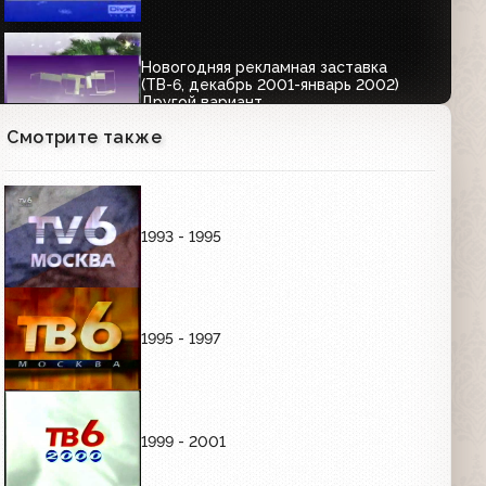
Новогодняя рекламная заставка
(ТВ-6, декабрь 2001-январь 2002)
Другой вариант
00:07
Смотрите также
Новогодняя рекламная заставка
(ТВ-6, зима 2001-2002)
00:07
1993 - 1995
АНОНСЫ
1995 - 1997
Заставка с ведущими и анонсы
программ "Назло" и "Без галстука"
(ТВ-6, 10.09.2001)
1999 - 2001
Фрагмент анонса фильма "Бармен из