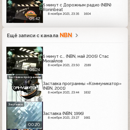
5 минут с Дорожным радио (NBN)
Roninbeat
8 ноября 2021, 23:35
1604
05:42
NBN
Ещё записи с канала
5 минут с... (NBN, май 2005) Стас
Михайлов
8 ноября 2021, 23:50
2189
05:24
Заставка программы
Заставка программы «Коммуникатор»
(NBN, 2001)
8 ноября 2021, 23:44
1832
Заставка
Заставка (NBN; 1996)
8 ноября 2021, 23:27
1661
00:20