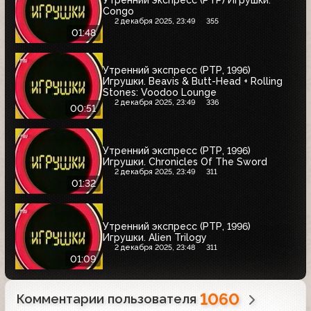
Утренний экспресс (РТР) Игрушки.
Congo
2 декабря 2025, 23:49
355
01:48
Утренний экспресс (РТР, 1996)
Игрушки. Beavis & Butt-Head + Rolling
Stones: Voodoo Lounge
2 декабря 2025, 23:49
336
00:51
Утренний экспресс (РТР, 1996)
Игрушки. Chronicles Of The Sword
2 декабря 2025, 23:49
311
01:32
Утренний экспресс (РТР, 1996)
Игрушки. Alien Trilogy
2 декабря 2025, 23:48
311
01:09
1060
Комментарии пользователя