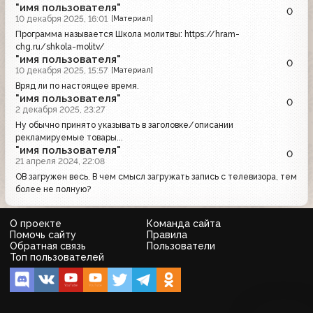
"имя пользователя"
0
10 декабря 2025, 16:01
[Материал]
Программа называется Школа молитвы: https://hram-
chg.ru/shkola-molitv/
"имя пользователя"
0
10 декабря 2025, 15:57
[Материал]
Вряд ли по настоящее время.
"имя пользователя"
0
2 декабря 2025, 23:27
Ну обычно принято указывать в заголовке/описании
рекламируемые товары...
"имя пользователя"
0
21 апреля 2024, 22:08
ОВ загружен весь. В чем смысл загружать запись с телевизора, тем
более не полную?
О проекте
Команда сайта
Помочь сайту
Правила
Обратная связь
Пользователи
Топ пользователей