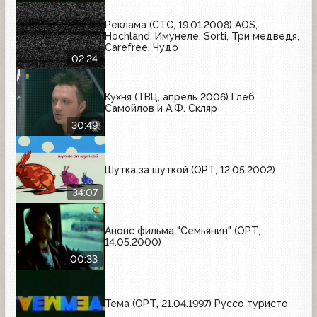
Реклама (СТС, 19.01.2008) AOS,
Hochland, Имунеле, Sorti, Три медведя,
Carefree, Чудо
02:24
Кухня (ТВЦ, апрель 2006) Глеб
Самойлов и А.Ф. Скляр
30:49
Шутка за шуткой (ОРТ, 12.05.2002)
34:07
Анонс фильма "Семьянин" (ОРТ,
14.05.2000)
00:33
Тема (ОРТ, 21.04.1997) Руссо туристо