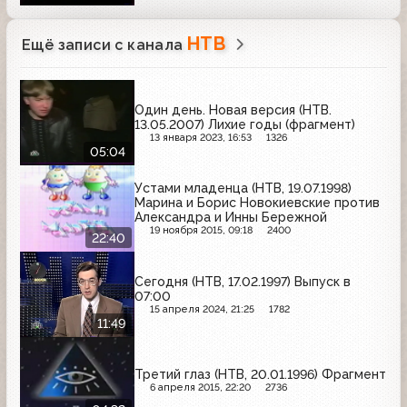
НТВ
Ещё записи с канала
Один день. Новая версия (НТВ.
13.05.2007) Лихие годы (фрагмент)
13 января 2023, 16:53
1326
05:04
Устами младенца (НТВ, 19.07.1998)
Марина и Борис Новокиевские против
Александра и Инны Бережной
19 ноября 2015, 09:18
2400
22:40
Сегодня (НТВ, 17.02.1997) Выпуск в
07:00
15 апреля 2024, 21:25
1782
11:49
Третий глаз (НТВ, 20.01.1996) Фрагмент
6 апреля 2015, 22:20
2736