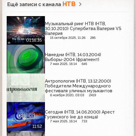
НТВ
Ещё записи с канала
Музыкальный ринг НТВ (НТВ,
30.10.2010) Супербитва Валерия VS
Валерия
15 октября 2025, 11:26
285
01:16:35
Намедни (НТВ, 14.03.2004)
Выборы-2004 (фрагмент)
7 мая 2025, 16:14
645
Антропология (НТВ, 13.12.2000)
Победители Международного
фестиваля уличных музыкантов
6 ноября 2020, 03:03
2419
Сегодня (НТВ, 14.06.2000) Арест
Гусинского (не до конца)
7 мая 2025, 16:14
733
11:52