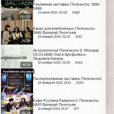
Рекламная заставка (Телеэкспо, 1995-
1998)
13 июля 2015, 03:02
2082
00:02
Канал для влюблённых (Телеэкспо,
1995) Валерий Леонтьев
29 января 2024, 22:22
1051
26:29
Антропология (Телеэкспо [г. Москва],
05.03.1998) Ольга Арефьева и
Людмила Кикина
12 ноября 2020, 01:35
2450
46:18
Рекламная заставка
Послерекламная заставка (Телеэкспо)
25 февраля 2021, 18:51
2330
00:10
Кафе Руслана Раевского (Телеэкспо,
1997) Валерий Леонтьев
11 января 2024, 16:57
977
25:28