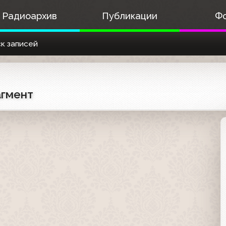
Радиоархив
Публикации
Ф
к записей
агмент