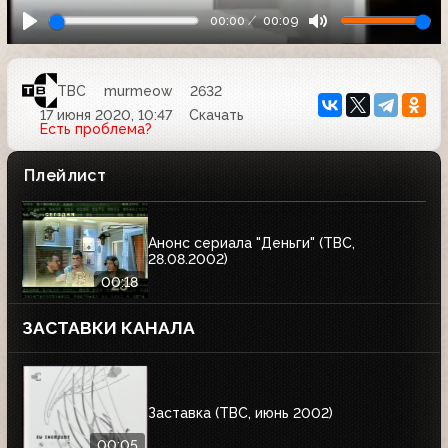
00:00
00:09
ТВС
murmeow
2632
17 июня 2020, 10:47
Скачать
Есть проблема?
Плейлист
Анонс сериала "Деньги" (ТВС,
28.08.2002)
00:18
ЗАСТАВКИ КАНАЛА
Заставка (ТВС, июнь 2002)
00:05