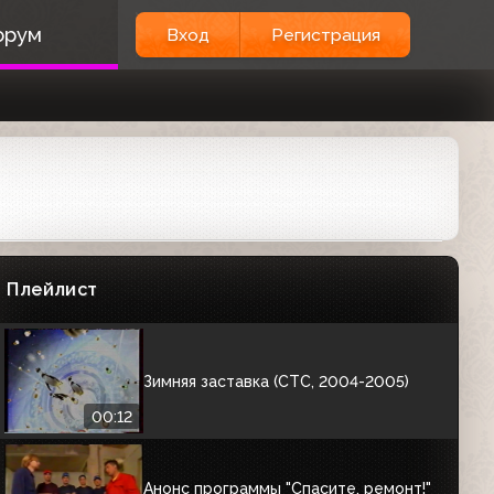
Фрагмент заставки "СТС-Революция"
орум
Вход
Регистрация
(СТС, 2004)
00:02
Рекламная заставка (СТС, 2004-2005)
00:02
Анонсы сериала "Даша Васильева.
Любительница частного сыска-2" и
программы "Это - любовь" (СТС,
Плейлист
31.08.2004)
00:58
Зимняя заставка (СТС, 2004-2005)
00:12
Анонс программы "Спасите, ремонт!"