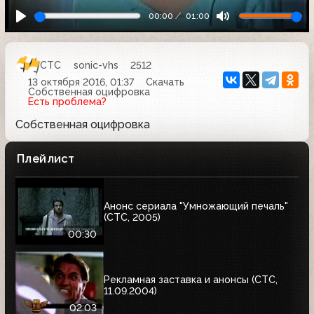
00:00
01:00
СТС
sonic-vhs
2512
13 октября 2016, 01:37
Скачать
Собственная оцифровка
Есть проблема?
Собственная оцифровка
Плейлист
Анонс сериала "Умножающий печаль"
(СТС, 2005)
00:30
Рекламная заставка и анонсы (СТС,
11.09.2004)
02:03