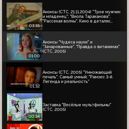
Анонсы (СТС, 21.11.2004) "Трое мужчин
и младенец"; "Виола Тараканова";
"Рассекая волны", Кино в деталях;
"Эволюция"; "Затерянные пирамиды
03:35
Карала"
Анонсы "Чудеса науки" и
"Зачарованные", "Правда о витаминах"
(СТС, 2005)
01:00
Анонсы (СТС, 2005) "Умножающий
печаль"; Самый умный; "Рамзес 3-й.
Легенда и реальность"
01:32
Заставка "Весёлые мультфильмы"
(СТС, 2005)
00:34