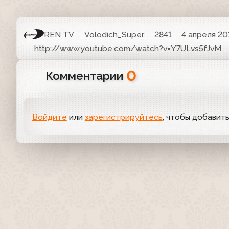
REN TV
Volodich_Super
2841
4 апреля 201
http://www.youtube.com/watch?v=Y7ULvs5fJvM
0
Комментарии
Войдите
или
зарегистрируйтесь
, чтобы добавит