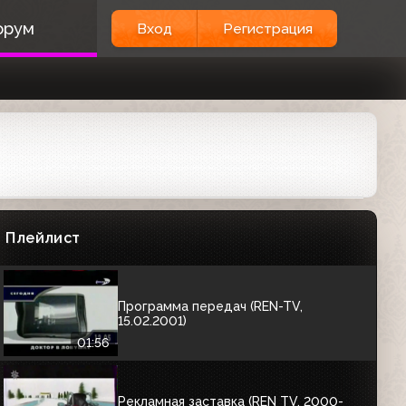
Заставка "Смотрите на REN-TV" (REN-
орум
Вход
Регистрация
TV, 2001-2002)
00:10
Анонс сериала "Секретные
материалы" (REN-TV, 2002)
00:42
Анонс сериала "Её звали Никита"
(REN-TV, февраль 2002)
Плейлист
00:44
Программа передач (REN-TV,
15.02.2001)
01:56
Рекламная заставка (REN TV, 2000-