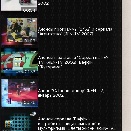
2002)
00:04
Анонсы программы "1/52" и сериала
"Агентство" (REN-TV, 2002)
01:03
Анонсы и заставка "Сериал на REN-
TV" (REN-TV, 2002) "Баффи",
"Футурама"
01:33
Анонс "Galadance-шоу" (REN-TV,
январь 2002)
00:36
Анонсы сериала "Баффи -
истребительница вампиров" и
мультфильма "Цветы жизни" (REN-TV,