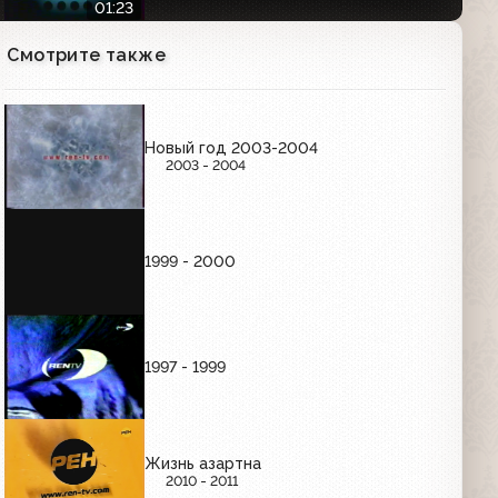
2001)
01:23
Смотрите также
Анонс блока "Иллюзион", прогноз
погоды и заставка "Кино" (REN-TV,
19.03.2001)
02:53
Новый год 2003-2004
2003 - 2004
Заставка "Смотрите" (REN-TV, 2000-
2001)
00:14
1999 - 2000
Анонс программы "Несчастный
случай" (REN-TV, 19.03.2001)
00:37
1997 - 1999
Анонсы фильмов "Точка кипения" и
"Игра в прятки" (REN-TV, 2002)
Жизнь азартна
00:45
2010 - 2011