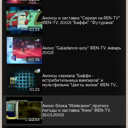
Анонсы и заставка "Сериал на REN-TV"
(REN-TV, 2002) "Баффи", "Футурама"
01:33
Анонс "Galadance-шоу" (REN-TV, январь
2002)
00:36
Анонсы сериала "Баффи -
истребительница вампиров" и
мультфильма "Цветы жизни" (REN-TV,
2001)
01:23
Анонс блока "Иллюзион", прогноз
погоды и заставка "Кино" (REN-TV,
19.03.2001)
02:53