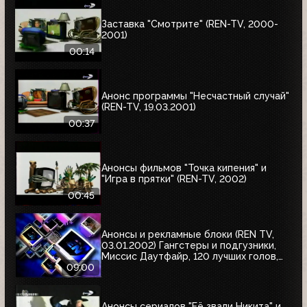
Заставка "Смотрите" (REN-TV, 2000-
2001)
00:14
Анонс программы "Несчастный случай"
(REN-TV, 19.03.2001)
00:37
Анонсы фильмов "Точка кипения" и
"Игра в прятки" (REN-TV, 2002)
00:45
Анонсы и рекламные блоки (REN TV,
03.01.2002) Гангстеры и подгузники,
Миссис Даутфайр, 120 лучших голов,
Лучшие игроки чемпионатов мира,
09:00
Мисс Европа, Любимое кино на REN TV
Анонсы сериалов "Её звали Никита" и