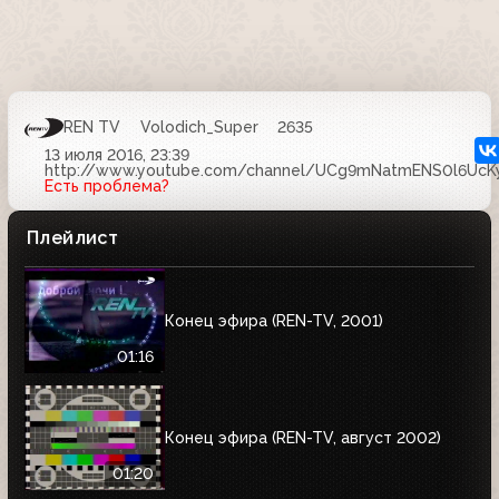
REN TV
Volodich_Super
2635
13 июля 2016, 23:39
http://www.youtube.com/channel/UCg9mNatmENS0l6UcKy
Есть проблема?
Плейлист
Конец эфира (REN-TV, 2001)
01:16
Конец эфира (REN-TV, август 2002)
01:20