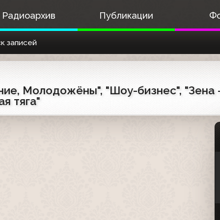
Радиоархив
Публикации
Ф
к записей
ие, Молодожёны", "Шоу-бизнес", "Зена 
я тяга"