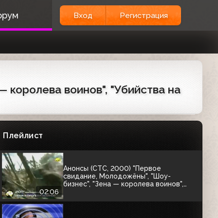
орум
Вход
Регистрация
Анонс и заставка [СТС, 01.01.2000]
Анонс "Новые приключения Винни-
Пуха" (СТС, 1998)
— королева воинов", "Убийства на
00:29
Заставка (СТС, 1997-1998)
Плейлист
00:04
Анонсы (СТС, 2000) "Первое
свидание, Молодожёны", "Шоу-
бизнес", "Зена — королева воинов",
"Убийства на радио", "Лоскутное
02:06
одеяло, Обратная тяга"