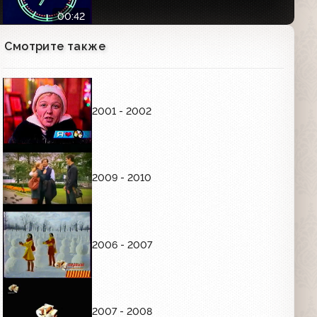
00:42
Смотрите также
Рекламные заставки (СТС, 1999-2001)
00:05
2001 - 2002
Заставка СТС (1999-2001)
00:10
2009 - 2010
Заставка конца эфира (СТС, 1997-
2000)
00:16
2006 - 2007
Заставка и промо (СТС, 1998)
2007 - 2008