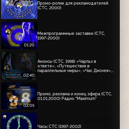
Промо-ролик для рекламодателей
(СТС, 2000)
Межпрограммные заставки (СТС,
1997-2000)
01:20
Анонсы (СТС, 1998) «Чарльз в
ответе», «Путешествия в
параллельные миры», «Час Диснея»,
«Отступник», «Беверли Хиллз 90210»,
02:40
«Полицейские под прикрытием»,
«Альф», «Шоу-бизнес крупным
планом», «Мелроуз Плейс», «Кино на
СТС»
Промо, реклама и конец эфира (СТС,
01.01.2000) Радио "Maximum"
02:05
Часы СТС (1997-2002)