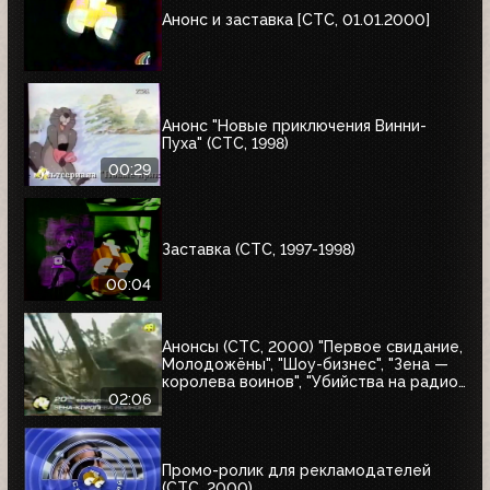
Анонс и заставка [СТС, 01.01.2000]
Анонс "Новые приключения Винни-
Пуха" (СТС, 1998)
00:29
Заставка (СТС, 1997-1998)
00:04
Анонсы (СТС, 2000) "Первое свидание,
Молодожёны", "Шоу-бизнес", "Зена —
королева воинов", "Убийства на радио",
"Лоскутное одеяло, Обратная тяга"
02:06
Промо-ролик для рекламодателей
(СТС, 2000)