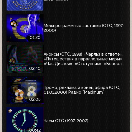
Межпрограммные заставки (СТС, 1997-
2000)
01:20
Анонсы (СТС, 1998) «Чарльз в ответе»,
«Путешествия в параллельные миры»,
«Час Диснея», «Отступник», «Беверли
Хиллз 90210», «Полицейские под
02:40
прикрытием», «Альф», «Шоу-бизнес
крупным планом», «Мелроуз Плейс»,
«Кино на СТС»
Промо, реклама и конец эфира (СТС,
01.01.2000) Радио "Maximum"
02:05
Часы СТС (1997-2002)
00:42