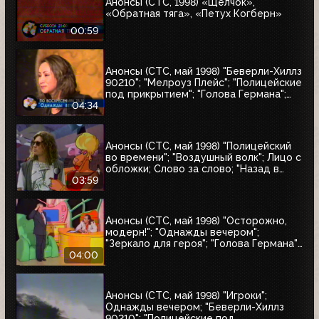
Анонсы (СТС, 1998) «Щелчок»,
«Обратная тяга», «Петух Когберн»
00:59
Анонсы (СТС, май 1998) "Беверли-Хиллз
90210"; "Мелроуз Плейс"; "Полицейские
под прикрытием"; "Голова Германа";
Однажды вечером, Слово за слово;
04:34
"Мальчишку звали капитаном"
Анонсы (СТС, май 1998) "Полицейский
во времени"; "Воздушный волк"; Лицо с
обложки; Слово за слово; "Назад в
будущее-3"; "Отступник"
03:59
Анонсы (СТС, май 1998) "Осторожно,
модерн!"; "Однажды вечером";
"Зеркало для героя"; "Голова Германа";
"Приходите завтра"; "Полицейские под
04:00
прикрытием"
Анонсы (СТС, май 1998) "Игроки";
Однажды вечером; "Беверли-Хиллз
90210"; "Полицейские под