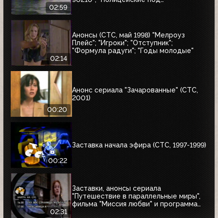
прикрытием"; "Отступник"
02:59
Анонсы (СТС, май 1998) "Мелроуз
Плейс"; "Игроки"; "Отступник";
"Формула радуги"; "Годы молодые"
02:14
Анонс сериала "Зачарованные" (СТС,
2001)
00:20
Заставка начала эфира (СТС, 1997-1999)
00:22
Заставки, анонсы сериала
"Путешествие в параллельные миры",
фильма "Миссия любви" и программа
передач (СТС, 19.12.1997)
02:31