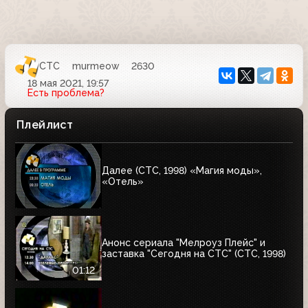
СТС
murmeow
2630
18 мая 2021, 19:57
Есть проблема?
Плейлист
Далее (СТС, 1998) «Магия моды»,
«Отель»
Анонс сериала "Мелроуз Плейс" и
заставка "Сегодня на СТС" (СТС, 1998)
01:12