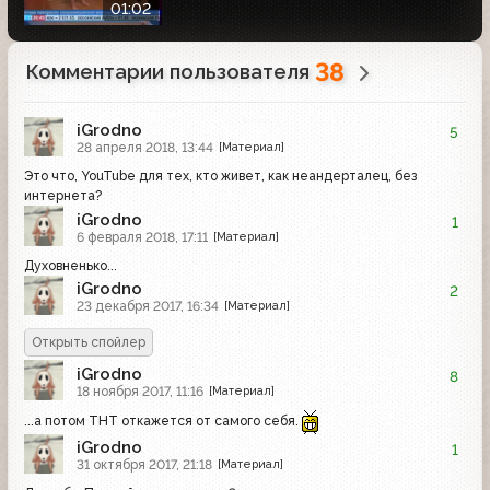
01:02
38
Комментарии пользователя
iGrodno
5
28 апреля 2018, 13:44
[Материал]
Это что, YouTube для тех, кто живет, как неандерталец, без
интернета?
iGrodno
1
6 февраля 2018, 17:11
[Материал]
Духовненько...
iGrodno
2
23 декабря 2017, 16:34
[Материал]
iGrodno
8
18 ноября 2017, 11:16
[Материал]
...а потом ТНТ откажется от самого себя.
iGrodno
1
31 октября 2017, 21:18
[Материал]