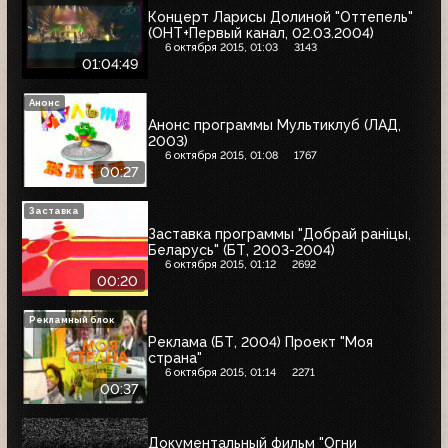
Концерт Ларисы Долиной "Оттепель"
(ОНТ+Первый канал, 02.03.2004)
6 октября 2015, 01:03
3143
01:04:49
Анонс
Анонс программы Мультиклуб (ЛАД,
2003)
6 октября 2015, 01:08
1767
00:27
Заставка
Заставка программы "Добрай ранiцы,
Беларусь" (БТ, 2003-2004)
6 октября 2015, 01:12
2692
00:20
Рекламный блок
Реклама (БТ, 2004) Проект "Моя
страна"
6 октября 2015, 01:14
2271
00:37
Документальный фильм "Огни