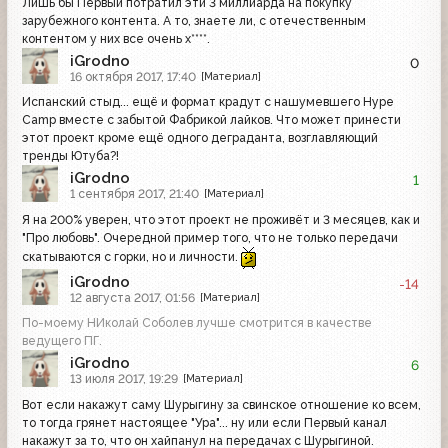
Лишь бы Первый потратил эти 3 миллиарда на покупку
зарубежного контента. А то, знаете ли, с отечественным
контентом у них все очень х****.
iGrodno
0
16 октября 2017, 17:40
[Материал]
Испанский стыд... ещё и формат крадут с нашумевшего Hype
Camp вместе с забытой Фабрикой лайков. Что может принести
этот проект кроме ещё одного деграданта, возглавляющий
тренды Ютуба?!
iGrodno
1
1 сентября 2017, 21:40
[Материал]
Я на 200% уверен, что этот проект не проживёт и 3 месяцев, как и
"Про любовь". Очередной пример того, что не только передачи
скатываются с горки, но и личности.
iGrodno
-14
12 августа 2017, 01:56
[Материал]
По-моему НИколай Соболев лучше смотрится в качестве
ведущего ПГ.
iGrodno
6
13 июля 2017, 19:29
[Материал]
Вот если накажут саму Шурыгину за свинское отношение ко всем,
то тогда грянет настоящее "Ура"... ну или если Первый канал
накажут за то, что он хайпанул на передачах с Шурыгиной.