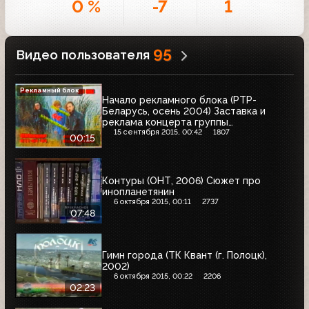
0 %
-7
1
95
Видео пользователя
Рекламный блок
Начало рекламного блока (РТР-
Беларусь, осень 2004) Заставка и
реклама концерта группы
"Гражданская оборона"
15 сентября 2015, 00:42
1807
00:15
Контуры (ОНТ, 2006) Сюжет про
инопланетянин
6 октября 2015, 00:11
2737
07:48
Гимн города (ТК Квант (г. Полоцк),
2002)
6 октября 2015, 00:22
2206
02:23