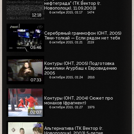
нефтеграда" (ТК Вектор (г.
Новополоцк), 11.09.2003)
6 октября 2015, 01:17
1474
12:18
Серебряный граммофон (ОНТ, 2005)
Тяни-толкай — Если рядом нет тебя
6 октября 2015, 01:21
2119
05:46
Контуры (ОНТ, 2005) Подготовка
Анжелики Агурбаш к Евровидению
2005
6 октября 2015, 01:24
2616
07:33
Контуры (ОНТ, 2004) Сюжет про
монахов (фрагмент)
6 октября 2015, 01:27
1976
02:07
Альтернатива (ТК Вектор (г.
Новополоцк), 2003) 5-летие