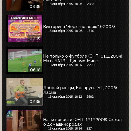
18 октября 2015, 18:04
2335
08:39
Рекламный ролик
Викторина "Верю-не верю" (~2005)
18 октября 2015, 18:06
1740
00:16
Не только о футболе (ОНТ, 01.11.2004)
Матч БАТЭ - Динамо-Минск
18 октября 2015, 18:07
2220
06:18
Добрай ранiцы, Беларусь (БТ, 2006)
Ласма
18 октября 2015, 18:12
2582
02:35
Наши новости (ОНТ, 12.12.2006) Сюжет
о домашних родах
18 октября 2015, 18:14
2274