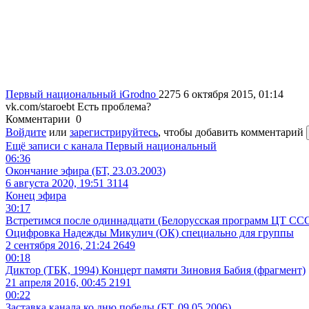
Первый национальный
iGrodno
2275
6 октября 2015, 01:14
vk.com/staroebt
Есть проблема?
Комментарии
0
Войдите
или
зарегистрируйтесь
, чтобы добавить комментарий
Ещё записи с канала
Первый национальный
06:36
Окончание эфира (БТ, 23.03.2003)
6 августа 2020, 19:51
3114
Конец эфира
30:17
Встретимся после одиннадцати (Белорусская программ ЦТ СС
Оцифровка Надежды Микулич (ОК) специально для группы
2 сентября 2016, 21:24
2649
00:18
Диктор (ТБК, 1994) Концерт памяти Зиновия Бабия (фрагмент)
21 апреля 2016, 00:45
2191
00:22
Заставка канала ко дню победы (БТ, 09.05.2006)