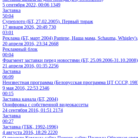
5 сентября 2022, 00:06
1349
Заставка
50:04
Суперлото (БТ, 27.02.2005). Первый тираж
17 января 2026, 20:49
730
03:01
Реклама (БТ, март 2004) Pantene, Наша мама, Schauma, Whigley'
20 апреля 2016, 23:34
2668
Рекламный блок
00:04
Фрагмент заставки перед новостями (БТ, 25.09.2006-31.10.2008)
21 апреля 2016, 01:35
2256
Заставка
06:09
Неизвестная программа (Белорусская программа ЦТ СССР, 198
9 мая 2016, 22:53
2346
00:15
Заставка канала (БТ, 2004)
Оцифровка с собственной видеокассеты
24 сентября 2016, 01:51
2174
Заставка
00:27
Заставка (ТБК, 1992-1996)
4 августа 2016, 18:29
2220
О проекте
Команда сайта
Помочь сайту
Правила
Обратная связ