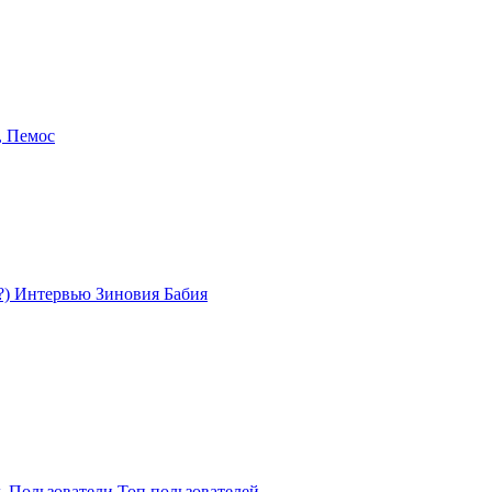
s, Пемос
?) Интервью Зиновия Бабия
ь
Пользователи
Топ пользователей