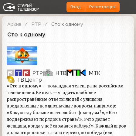
Вход
Регистрация
Архив
РТР
Сто к одному
Сто к одному
РТР
НТВ
МТК
ТВ Центр
«Сто к одному»
— командная телеигра на российском
телевидении. Её цель — угадать наиболее
распространённые ответы людей с улицы на
предложенные неоднозначные вопросы, например:
«Какую еду больше всего любят французы?», «Кто
поддерживает порядок в стране?», «Что делает
женщина, когда у неё сломался каблук?». Каждый игрок
должен предложить свою версию, но победа (или