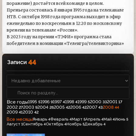
поражение) достаётся всей команде в целом.
Премьера состоялась 8 января 1995 года на телеканале
НТВ. С октября 1998 года программа выходит в эфир
еженедельно по воскресеньям в 12:20 по московскому
времени на телеканале «Россия».
В 2023 году на премии «ТЭФИ» программа стала
победителем в номинации «Телеигра/телевикторина»
44
Записи
Все годы
1995
1996
1997
1998
1999
2000
2001
5
9
4
4
5
33
17
2002
2003
2004
2005
2006
2007
2008
27
9
26
42
42
43
44
2009
2010
41
42
Все месяцы
Январь
Февраль
Март
Апрель
Май
Июнь
4
4
5
4
4
5
Август
Сентябрь
Октябрь
Ноябрь
Декабрь
1
4
4
5
4