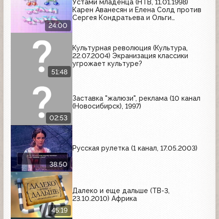
Устами младенца (НТВ, 11.01.1998)
Карен Аванесян и Елена Солд против
Сергея Кондратьева и Ольги
Ходочински
24:00
Культурная революция (Культура,
22.07.2004) Экранизация классики
угрожает культуре?
51:48
Заставка "жалюзи", реклама (10 канал
(Новосибирск), 1997)
02:53
Русская рулетка (1 канал, 17.05.2003)
38:50
Далеко и еще дальше (ТВ-3,
23.10.2010) Африка
45:19