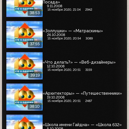
Посада»
9.11.2008
15 ноября 2020, 21:04
2942
38:53
«Золлушки» — «Матраскины»
26.10.2008
15 ноября 2020, 20:54
3089
37:55
«Что делать?» — «Веб-дизайнеры»
12.10.2008
15 ноября 2020, 20:51
3159
39:19
«Архитекторы» — «Путешественники»
19.10.2008
15 ноября 2020, 20:51
2487
38:10
«Школа имени Гайдна» — «Школа 632»
5.10.2008