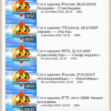
Сто к одному (Россия, 28.05.2005)
Оконщики - Стекольщики
11 сентября 2022, 20:44
1852
37:12
Сто к одному (ТВ Центр, 28.12.1997)
«Армия» — «На-На»
3 декабря 2020, 00:31
2989
25:20
Сто к одному (МТК, 22 03 1997)
«Грассмейстер» — «Гилар моделс»
24 июля 2021, 02:27
3763
Сто к одному (Россия, 27.01.2007)
«Космодемьянцы» — «Киселёвцы»
26 сентября 2020, 22:02
2741
39:19
Сто к одному (РТР, лето 1999). Начало
программы
4 октября 2023, 00:00
1694
00:43