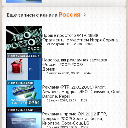
Россия
Ещё записи с канала
Проще простого (РТР, 1996)
Фрагменты с участием Игоря Сорина
21 февраля 2015, 23:38
2891
05:00
Рекламная заставка
Новогодняя рекламная заставка
(Россия, 2002-2003)
Домик
1 августа 2020, 08:50
2644
Рекламный блок
Реклама (РТР, 21.01.2000) Knorr,
Airwaves, Huggies, ЭКО, Danissimo, Orbit,
Danone, Pepsi
18 июня 2024, 22:17
1153
02:54
Рекламный блок
Реклама и промо ОИ-2002 (РТР,
февраль 2002) Золотая бочка,
Инолтра, Coca-Cola, LG
10 июля 2020, 16:18
2565