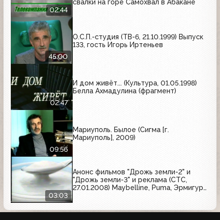
свалки на горе Самохвал в Абакане
02:44
О.С.П.-студия (ТВ-6, 21.10.1999) Выпуск
133, гость Игорь Иртеньев
45:00
И дом живёт... (Культура, 01.05.1998)
Белла Ахмадулина (фрагмент)
02:47
Мариуполь. Былое (Сигма [г.
Мариуполь], 2009)
09:56
Анонс фильмов "Дрожь земли-2" и
"Дрожь земли-3" и реклама (СТС,
27.01.2008) Maybelline, Puma, Эрмигурт,
Safeguard, Avon, Max Factor, Eclipse
03:03