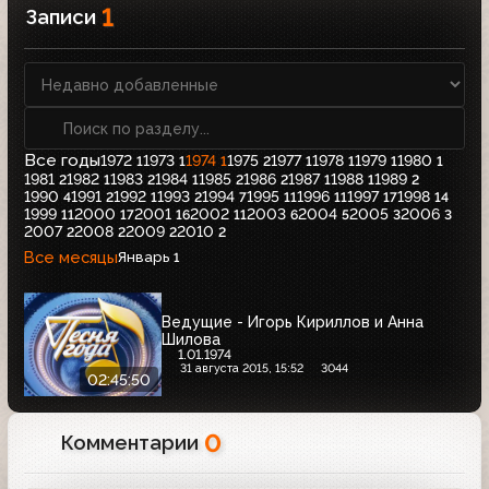
1
Записи
Все годы
1972
1973
1974
1975
1977
1978
1979
1980
1
1
1
2
1
1
1
1
1981
1982
1983
1984
1985
1986
1987
1988
1989
2
1
2
1
2
2
1
1
2
1990
1991
1992
1993
1994
1995
1996
1997
1998
4
2
1
2
7
11
11
17
14
1999
2000
2001
2002
2003
2004
2005
2006
11
17
16
11
6
5
3
3
2007
2008
2009
2010
2
2
2
2
Все месяцы
Январь
1
Ведущие - Игорь Кириллов и Анна
Шилова
1.01.1974
31 августа 2015, 15:52
3044
02:45:50
0
Комментарии