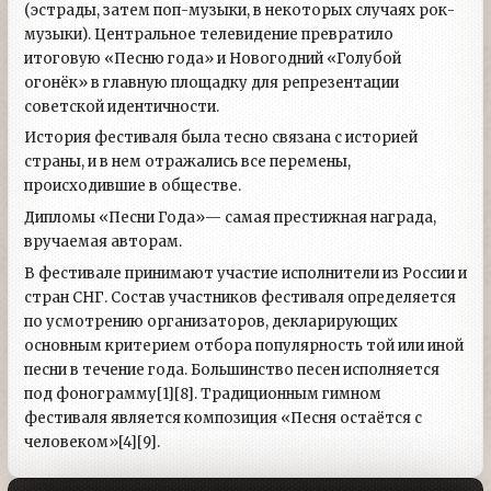
(эстрады, затем поп-музыки, в некоторых случаях рок-
музыки). Центральное телевидение превратило
итоговую «Песню года» и Новогодний «Голубой
огонёк» в главную площадку для репрезентации
советской идентичности.
История фестиваля была тесно связана с историей
страны, и в нем отражались все перемены,
происходившие в обществе.
Дипломы «Песни Года»— самая престижная награда,
вручаемая авторам.
В фестивале принимают участие исполнители из России и
стран СНГ. Состав участников фестиваля определяется
по усмотрению организаторов, декларирующих
основным критерием отбора популярность той или иной
песни в течение года. Большинство песен исполняется
под фонограмму[1][8]. Традиционным гимном
фестиваля является композиция «Песня остаётся с
человеком»[4][9].