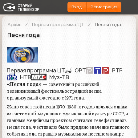
Вход
Регистрация
Архив
Первая программа ЦТ
Песня года
Песня года
Первая программа ЦТ
ОРТ
РТР
НТВ
Муз-ТВ
«Песня года»
— советский и российский
телевизионный фестиваль эстрадной песни,
организуемый ежегодно с 1971 года.
Жанр советской песни 1970–1980-х годов являлся одним
из системообразующих в музыкальной культуре СССР, а
главным медийным проектом считался телефестиваль
Песня года. Фестивалю было придано значение главного
события года страны в музыкальном песенном жанре