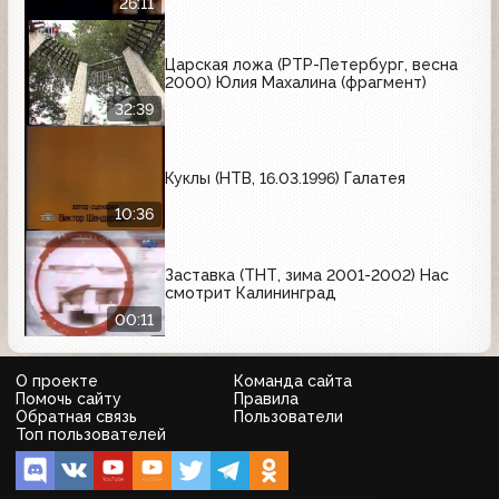
26:11
Царская ложа (РТР-Петербург, весна
2000) Юлия Махалина (фрагмент)
32:39
Куклы (НТВ, 16.03.1996) Галатея
10:36
Заставка (ТНТ, зима 2001-2002) Нас
смотрит Калининград
00:11
О проекте
Команда сайта
Помочь сайту
Правила
Обратная связь
Пользователи
Топ пользователей