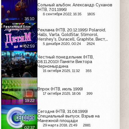
Сольный альбом. Александр Суханов
(НТВ, 7.01.1996)
6 сентября 2022, 16:35
1805
35:10
Рекламный блок
Реклама (НТВ, 20.12.1995) Polaroid,
Halls, Varta, GoldStar, Stimorol,
Hershey's, Duracell, Graphite, Вист,
Kodak, Philips, Energizer
5 декабря 2020, 00:24
2624
02:59
Честный понедельник (НТВ,
08.11.2010) Памяти Виктора
Черномырдина
15 октября 2025, 11:32
355
Впрок (НТВ, июль 1999)
17 октября 2025, 18:06
399
19:22
Сегодня (НТВ, 31.08.1999)
Специальный выпуск. Взрыв на
Манежной площади
29 марта 2018, 21:49
2881
02:37