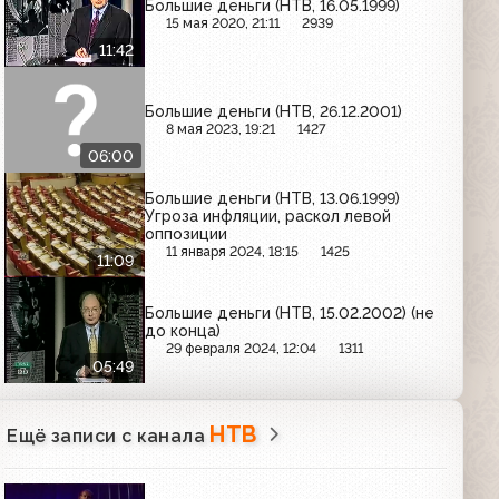
Большие деньги (НТВ, 16.05.1999)
15 мая 2020, 21:11
2939
11:42
Большие деньги (НТВ, 26.12.2001)
8 мая 2023, 19:21
1427
06:00
Большие деньги (НТВ, 13.06.1999)
Угроза инфляции, раскол левой
оппозиции
11 января 2024, 18:15
1425
11:09
Большие деньги (НТВ, 15.02.2002) (не
до конца)
29 февраля 2024, 12:04
1311
05:49
НТВ
Ещё записи с канала