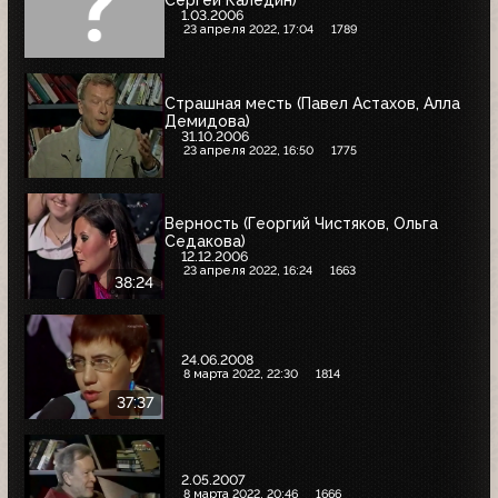
Сергей Каледин)
1.03.2006
23 апреля 2022, 17:04
1789
Страшная месть (Павел Астахов, Алла
Демидова)
31.10.2006
23 апреля 2022, 16:50
1775
Верность (Георгий Чистяков, Ольга
Седакова)
12.12.2006
23 апреля 2022, 16:24
1663
38:24
24.06.2008
8 марта 2022, 22:30
1814
37:37
2.05.2007
8 марта 2022, 20:46
1666