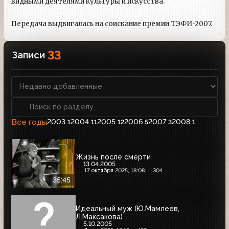
видными деятелями культуры и искусства.
Передача выдвигалась на соискание премии ТЭФИ-2007.
33
Записи
Все годы
2003
2004
2005
2006
2007
2008
1
11
12
5
3
1
Жизнь после смерти
13.04.2005
17 октября 2025, 18:08
304
35:45
Идеальный муж (Ю.Мамлеев,
Л.Максакова)
5.10.2005