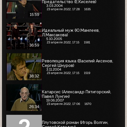
Предательство (Е.Киселев)
3.03.2004
23 апреля 2022, 17:28
1635
15:59
Идеальный муж (Ю.Мамлеев,
Л.Максакова)
5.10.2005
23 апреля 2022, 17:15
1581
36:59
Революция языка (Василий Аксенов,
Сергей Шнуров)
3.11.2004
23 апреля 2022, 17:15
1519
38:32
Катарсис (Александр Пятигорский,
Павел Лунгин)
19.06.2007
23 апреля 2022, 17:06
1670
26:34
Плутовской роман (Игорь Волгин,