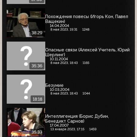
Похождения повесы (Игорь Кон, Павел
Ващекин)
14.04.2004
8 мая 2023, 19:31
1248
38:29
Опасные связи (Алексей Учитель, Юрий
Шерлинг)
10.11.2004
8 мая 2023, 18:43
1165
35:36
Безумие
10.03.2004
8 мая 2023, 18:43
1044
18:18
Интеллигенция (Борис Дубин,
Бенедикт Сарнов)
17.04.2007
13 января 2023, 17:15
1459
35:33