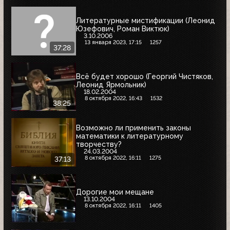
Литературные мистификации (Леонид
Юзефович, Роман Виктюк)
3.10.2006
13 января 2023, 17:15
1257
37:28
Всё будет хорошо (Георгий Чистяков,
Леонид Ярмольник)
18.02.2004
8 октября 2022, 16:43
1532
38:25
Возможно ли применить законы
математики к литературному
творчеству?
24.03.2004
8 октября 2022, 16:11
1275
37:13
Дорогие мои мещане
13.10.2004
8 октября 2022, 16:11
1405