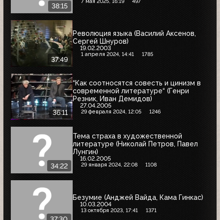
7 мая 2025, 16:19
497
38:15
Революция языка (Василий Аксенов,
Сергей Шнуров)
19.02.2003
1 апреля 2024, 14:41
1785
37:49
“Как соотносятся совесть и цинизм в
современной литературе“ (Генри
Резник, Иван Демидов)
27.04.2005
29 февраля 2024, 12:05
1246
36:11
Тема страха в художественной
литературе (Николай Петров, Павел
Лунгин)
16.02.2005
29 января 2024, 22:08
1108
34:22
Безумие (Анджей Вайда, Кама Гинкас)
10.03.2004
13 октября 2023, 17:41
1371
37:30