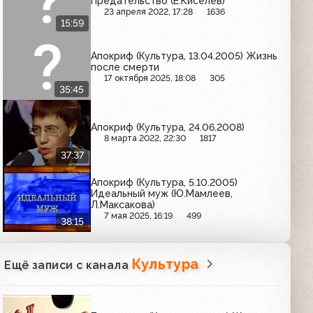
Предательство (Е.Киселев)
23 апреля 2022, 17:28
1636
15:59
Апокриф (Культура, 13.04.2005) Жизнь
после смерти
17 октября 2025, 18:08
305
35:45
Апокриф (Культура, 24.06.2008)
8 марта 2022, 22:30
1817
37:37
Апокриф (Культура, 5.10.2005)
Идеальный муж (Ю.Мамлеев,
Л.Максакова)
7 мая 2025, 16:19
499
38:15
Культура
Ещё записи с канала