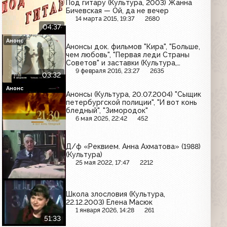
Под гитару (Культура, 2003) Жанна
Бичевская — Ой, да не вечер
14 марта 2015, 19:37
2680
04:37
Анонс
Анонсы док. фильмов "Кира", "Больше,
чем любовь", "Первая леди Страны
Советов" и заставки (Культура,
апрель 2006)
9 февраля 2016, 23:27
2635
03:32
Анонс
Анонсы (Культура, 20.07.2004) "Сыщик
петербургской полиции", "И вот конь
бледный", "Зимородок"
6 мая 2025, 22:42
452
Д/ф «Реквием. Анна Ахматова» (1988)
(Культура)
25 мая 2022, 17:47
2212
Школа злословия (Культура,
22.12.2003) Елена Масюк
1 января 2026, 14:28
261
51:33