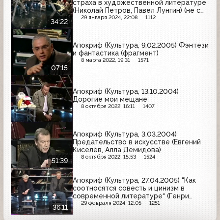
страха в художественной литературе
(Николай Петров, Павел Лунгин) (не с
начала)
29 января 2024, 22:08
1112
34:22
Апокриф (Культура, 9.02.2005) Фэнтези
и фантастика (фрагмент)
8 марта 2022, 19:31
1571
07:15
Апокриф (Культура, 13.10.2004)
Дорогие мои мещане
8 октября 2022, 16:11
1407
Апокриф (Культура, 3.03.2004)
Предательство в искусстве (Евгений
Киселёв, Алла Демидова)
8 октября 2022, 15:53
1524
51:39
Апокриф (Культура, 27.04.2005) “Как
соотносятся совесть и цинизм в
современной литературе“ (Генри
Резник, Иван Демидов)
29 февраля 2024, 12:05
1251
36:11