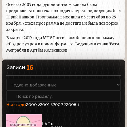
Осенью 2005 года руководством канала была
предпринята попытка возродить передачу, ведущим был
Юрий Пашков. Программа выходила с 5 сентября по 25
ноября. Успеха программа не достигла и была повторно
закрыта.
В марте 2019 года MTV Россия возобновил программу
«Бодрое утро» в новом формате. Ведущими стали Тата
Меграбян и Артём Колесников.
16
Записи
Все годы
2000
2001
2002
2005
2
5
7
1
t.A.T.u.