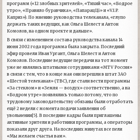
программ («12 злобных зрителей», «Тихий час», «Бодрое
утро», «Правило буравчика», «ПапарацЦі» и «V.I.P.
Каприз»). По мнению руководства телеканала, «глупо
держать таких ведущих, как Ольга Шелест и Антон
Комолов, на одном проекте и дальше».
В связи с изменением состава руководства канала 14
июня 2002 года программа была закрыта. Последний
эфир провели Иван Ургант, Ольга Шелест и Антон
Комолов. Последние ведущие передачи на тот момент
уже не являлись штатными сотрудниками «MTV Россия»
в связи с тем, что в конце мая они перешли в штат ЗАО
«Шестой телеканал» (ТВС), где стали вести программы
«За стеклом» и «Земля — воздух» соответственно, а на
«Бодром утре» появлялись только потому, что по
трудовому законодательству обязаны были отработать
ещё 2 недели с момента подачи заявления об
увольнении[5]. В последние кадры были приглашены
активные зрители и работники программы, а операторы
показали друг друга. На последних минутах все пели
«Мы желаем счастья вам».