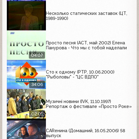
Несколько статических заставок (ЦТ,
1989-1990)
Просто песня (АСТ, май 2002) Елена
Панурова - Что мы с тобой наделали
04:07
Сто к одному (РТР, 10.06.2000)
"Рыболовы" - "ЦС ВДПО"
34:06
Музичні новини (IVK, 11.10.1997)
Репортаж о фестивале «Просто Роке»
02:01
CARенина (Домашний, 16.05.2006) 58
выпуск