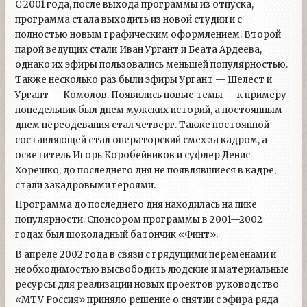
С 2001 года, после выхода программы из отпуска,
программа стала выходить из новой студии и с
полностью новым графическим оформлением. Второй
парой ведущих стали Иван Ургант и Беата Ардеева,
однако их эфиры пользовались меньшей популярностью.
Также несколько раз были эфиры Ургант — Шелест и
Ургант — Комолов. Появились новые темы — к примеру
понедельник был днем мужских историй, а постоянным
днем переодевания стал четверг. Также постоянной
составляющей стал операторский смех за кадром, а
осветитель Игорь Коробейников и суфлер Денис
Хорешко, до последнего дня не появлявшиеся в кадре,
стали закадровыми героями.
Программа до последнего дня находилась на пике
популярности. Спонсором программы в 2001—2002
годах был шоколадный батончик «Финт».
В апреле 2002 года в связи с грядущими переменами и
необходимостью высвободить людские и материальные
ресурсы для реализации новых проектов руководство
«MTV Россия» приняло решение о снятии с эфира ряда