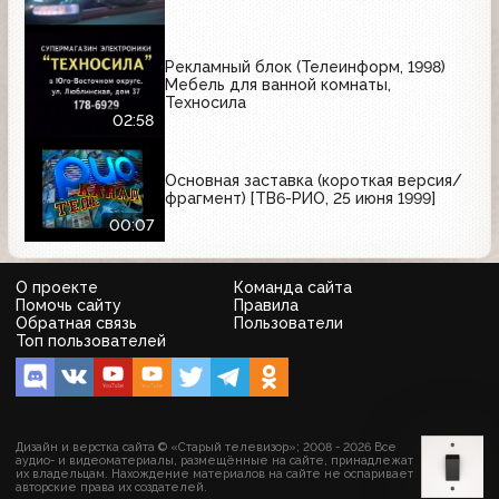
Рекламный блок (Телеинформ, 1998)
Мебель для ванной комнаты,
Техносила
02:58
Основная заставка (короткая версия/
фрагмент) [ТВ6-РИО, 25 июня 1999]
00:07
О проекте
Команда сайта
Помочь сайту
Правила
Обратная связь
Пользователи
Топ пользователей
Дизайн и верстка сайта © «Старый телевизор»; 2008 - 2026 Все
аудио- и видеоматериалы, размещённые на сайте, принадлежат
их владельцам. Нахождение материалов на сайте не оспаривает
авторские права их создателей.