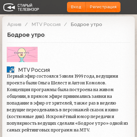
Вход
Регистрация
Архив
MTV Россия
Бодрое утро
Бодрое утро
MTV Россия
Первый эфир состоялся 5 июля 1999 года, ведущими
проекта были Ольга Шелест и Антон Комолов.
Концепция программы была построена на живом
общении, в прямом эфире принимались заявки на
попадание в эфир от зрителей, также раз в неделю
ведущие переодевались в персонажей сказок и кино
(костюмные дни). Искромётный юмор передачи и
популярность ведущих сделали «Бодрое утро» одной из
самых рейтинговых программ на MTV.