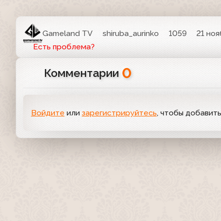
Gameland TV
shiruba_aurinko
1059
21 ноя
Есть проблема?
0
Комментарии
Войдите
или
зарегистрируйтесь
, чтобы добавит