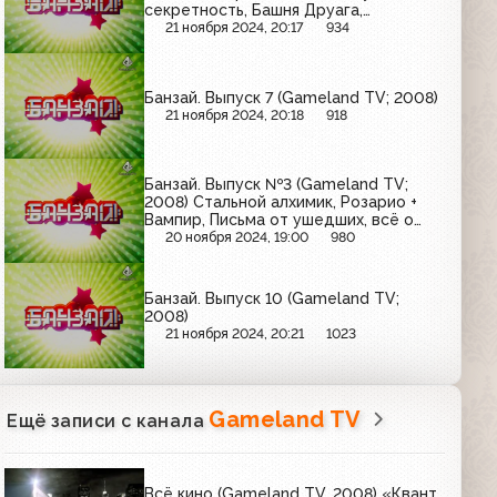
секретность, Башня Друага,
Хармагеддон, Аниме пати, Бомжи,
21 ноября 2024, 20:17
934
которые продают мангу, Картинки с
выставки, Soui Calibur IV, L'ARC-EN-
CIEL
Банзай. Выпуск 7 (Gameland TV; 2008)
21 ноября 2024, 20:18
918
Банзай. Выпуск №3 (Gameland TV;
2008) Стальной алхимик, Розарио +
Вампир, Письма от ушедших, всё о
сакуре
20 ноября 2024, 19:00
980
Банзай. Выпуск 10 (Gameland TV;
2008)
21 ноября 2024, 20:21
1023
Gameland TV
Ещё записи с канала
Всё кино (Gameland TV, 2008) «Квант