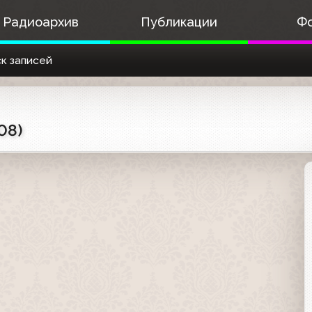
Радиоархив
Публикации
Ф
к записей
08)