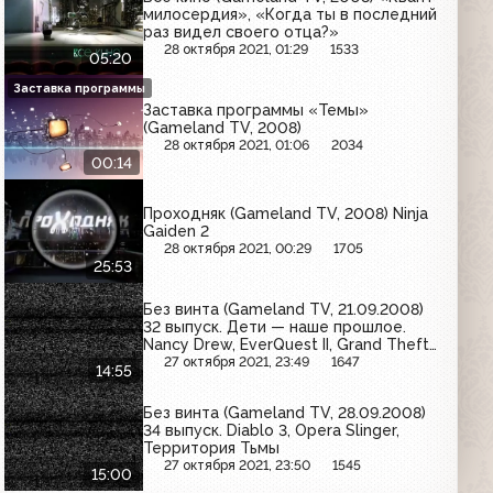
милосердия», «Когда ты в последний
раз видел своего отца?»
28 октября 2021, 01:29
1533
05:20
Заставка программы
Заставка программы «Темы»
(Gameland TV, 2008)
28 октября 2021, 01:06
2034
00:14
Проходняк (Gameland TV, 2008) Ninja
Gaiden 2
28 октября 2021, 00:29
1705
25:53
Без винта (Gameland TV, 21.09.2008)
32 выпуск. Дети — наше прошлое.
Nancy Drew, EverQuest II, Grand Theft
Auto, Dead Space
27 октября 2021, 23:49
1647
14:55
Без винта (Gameland TV, 28.09.2008)
34 выпуск. Diablo 3, Opera Slinger,
Территория Тьмы
27 октября 2021, 23:50
1545
15:00