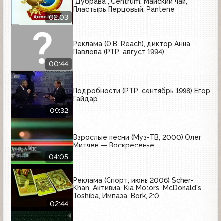
"Дубрава", Centrum, Майский чай,
Пластырь Перцовый, Pantene
02:03
Реклама (O.B, Reach), диктор Анна
Павлова (РТР, август 1994)
00:44
Подробности (РТР, сентябрь 1998) Егор
Гайдар
09:32
Взрослые песни (Муз-ТВ, 2000) Олег
Митяев — Воскресенье
04:05
Реклама (Спорт, июнь 2006) Scher-
Khan, Активиа, Kia Motors, McDonald's,
Toshiba, Импаза, Bork, 2:0
02:44