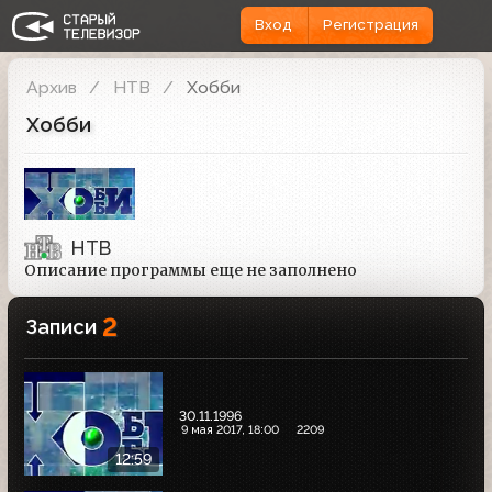
Вход
Регистрация
Архив
НТВ
Хобби
Хобби
НТВ
Описание программы еще не заполнено
2
Записи
30.11.1996
9 мая 2017, 18:00
2209
12:59