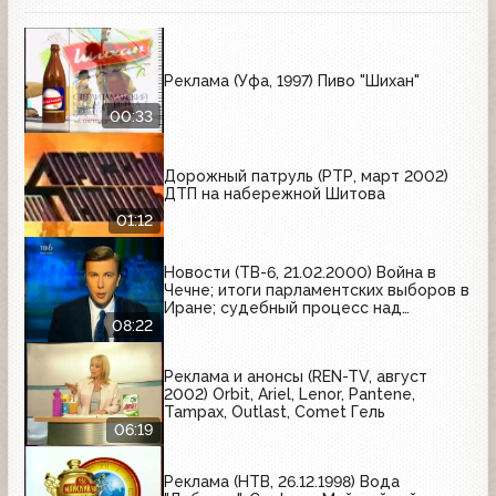
Реклама (Уфа, 1997) Пиво "Шихан"
00:33
Дорожный патруль (РТР, март 2002)
ДТП на набережной Шитова
01:12
Новости (ТВ-6, 21.02.2000) Война в
Чечне; итоги парламентских выборов в
Иране; судебный процесс над
Анатолием Селивончиком; премьера
08:22
спектакля "Потоп" в Москве; сюжет о
компании "МТС"
Реклама и анонсы (REN-TV, август
2002) Orbit, Ariel, Lenor, Pantene,
Tampax, Outlast, Comet Гель
06:19
Реклама (НТВ, 26.12.1998) Вода