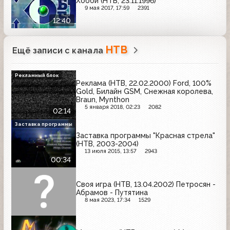
Хобби (НТВ, 23.11.1996)
9 мая 2017, 17:59
2391
12:40
НТВ
Ещё записи с канала
Рекламный блок
Реклама (НТВ, 22.02.2000) Ford, 100%
Gold, Билайн GSM, Снежная королева,
Braun, Mynthon
5 января 2018, 02:23
2082
02:14
Заставка программы
Заставка программы "Красная стрела"
(НТВ, 2003-2004)
13 июля 2015, 13:57
2943
00:34
Своя игра (НТВ, 13.04.2002) Петросян -
Абрамов - Путятина
8 мая 2023, 17:34
1529