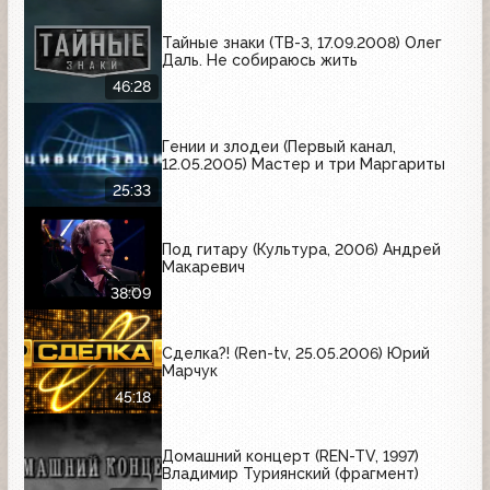
Тайные знаки (ТВ-3, 17.09.2008) Олег
Даль. Не собираюсь жить
46:28
Гении и злодеи (Первый канал,
12.05.2005) Мастер и три Маргариты
25:33
Под гитару (Культура, 2006) Андрей
Макаревич
38:09
Сделка?! (Ren-tv, 25.05.2006) Юрий
Марчук
45:18
Домашний концерт (REN-TV, 1997)
Владимир Туриянский (фрагмент)