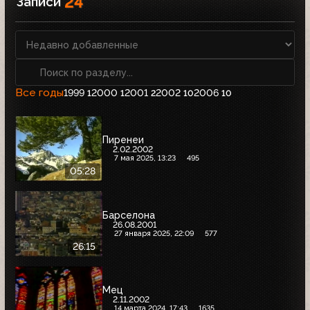
24
Записи
Все годы
1999
2000
2001
2002
2006
1
1
2
10
10
Пиренеи
2.02.2002
7 мая 2025, 13:23
495
05:28
Барселона
26.08.2001
27 января 2025, 22:09
577
26:15
Мец
2.11.2002
14 марта 2024, 17:43
1635