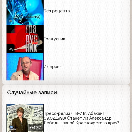
Без рецепта
Градусник
Их нравы
Случайные записи
Пресс-релиз (ТВ-7 [г. Абакан],
09.02.1998) Станет ли Александр
Лебедь главой Красноярского края?
04:37