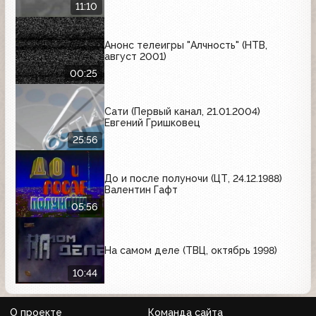
11:10
Анонс телеигры "Алчность" (НТВ,
август 2001)
00:25
Сати (Первый канал, 21.01.2004)
Евгений Гришковец
25:56
До и после полуночи (ЦТ, 24.12.1988)
Валентин Гафт
05:56
На самом деле (ТВЦ, октябрь 1998)
10:44
О проекте
Команда сайта