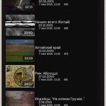
20.05.2001
7 мая 2025, 13:25
583
32:15
Начало всего (Китай)
23.12.2001
7 мая 2025, 13:25
485
33:50
Алтайский край
13.02.2000
7 мая 2025, 13:25
453
33:59
Рим, Абруццо
27.02.2000
7 мая 2025, 13:25
581
34:07
Индейцы, “На холмах Грузии…”
3.06.2001
7 мая 2025, 13:25
451