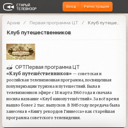
Вход
Регистрация
Архив
Первая программа ЦТ
Клуб путешественников
Клуб путешественников
ОРТ
Первая программа ЦТ
«Клуб путеше́ственников»
— советская и
российская телевизионная программа, посвященная
популяризации туризма и путешествий. Была в
телевизионном эфире с 18 марта 1960 года и сначала
носила название «Клуб кинопутеше́ствий». За всё время
вышло более 2 тыс. выпусков. В 1985 году передача была
занесена в «Книгу рекордов Гиннесса» как старейшая
программа советского телевидения.