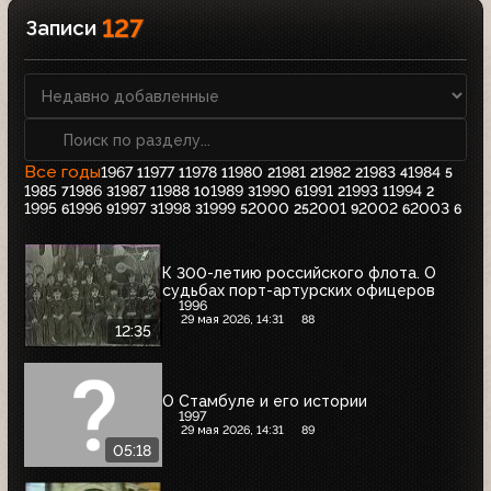
127
Записи
Все годы
1967
1977
1978
1980
1981
1982
1983
1984
1
1
1
2
2
2
4
5
1985
1986
1987
1988
1989
1990
1991
1993
1994
7
3
1
10
3
6
2
1
2
1995
1996
1997
1998
1999
2000
2001
2002
2003
6
9
3
3
5
25
9
6
6
К 300-летию российского флота. О
судьбах порт-артурских офицеров
1996
29 мая 2026, 14:31
88
12:35
О Стамбуле и его истории
1997
29 мая 2026, 14:31
89
05:18