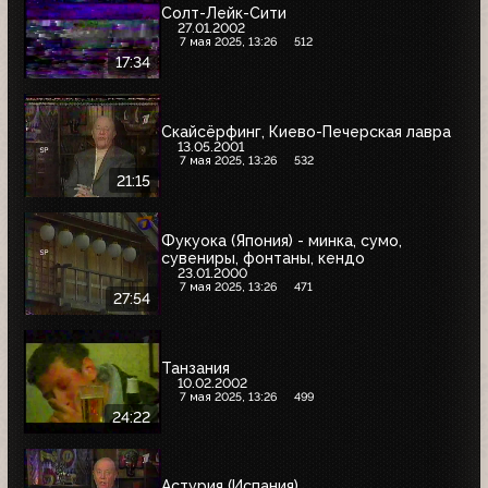
Солт-Лейк-Сити
27.01.2002
7 мая 2025, 13:26
512
17:34
Скайсёрфинг, Киево-Печерская лавра
13.05.2001
7 мая 2025, 13:26
532
21:15
Фукуока (Япония) - минка, сумо,
сувениры, фонтаны, кендо
23.01.2000
7 мая 2025, 13:26
471
27:54
Танзания
10.02.2002
7 мая 2025, 13:26
499
24:22
Астурия (Испания)