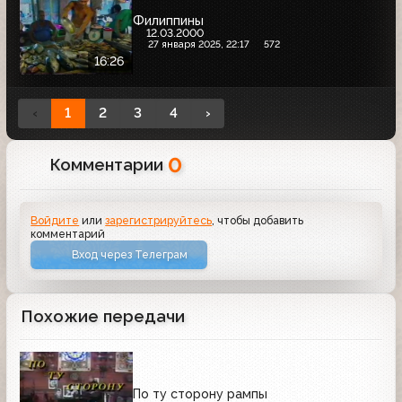
Филиппины
12.03.2000
27 января 2025, 22:17
572
16:26
‹
1
2
3
4
›
0
Комментарии
Войдите
или
зарегистрируйтесь
, чтобы добавить
комментарий
Вход через Телеграм
Похожие передачи
По ту сторону рампы