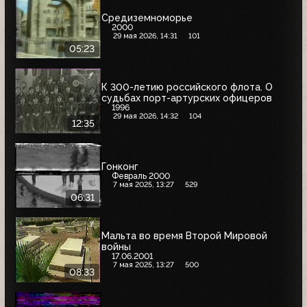
Средиземноморье
2000
29 мая 2026, 14:31
101
05:23
К 300-летию российского флота. О
судьбах порт-артурских офицеров
1996
29 мая 2026, 14:32
104
12:35
Гонконг
Февраль 2000
7 мая 2025, 13:27
529
06:31
Мальта во время Второй Мировой
войны
17.06.2001
7 мая 2025, 13:27
500
08:33