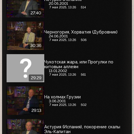
20.05.2001
7 мая 2025, 13:26
514
27:40
Черногория, Хорватия (Дубровник)
24.06.2001
7 мая 2025, 13:26
506
30:36
Чукотская жара, или Прогулки по
китовым аллеям
13.01.2002
7 мая 2025, 13:26
561
29:29
На холмах Грузии
3.06.2001
7 мая 2025, 13:26
502
29:13
Астурия (Испания), покорение скалы
Эль-Капитан