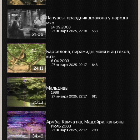
18:47
Папуасы, праздник дракона у народа
мяо
14.09.2003
27 января 2025, 22:18
558
21:06
Барселона, пирамиды майя и ацтеков,
киты
6.04.2003
27 января 2025, 22:17
648
24:11
Мальдивы
1999
27 января 2025, 22:17
611
30:13
Аруба, Камчатка, Мадейра, каньоны
Июль 2003
27 января 2025, 22:17
703
34:46