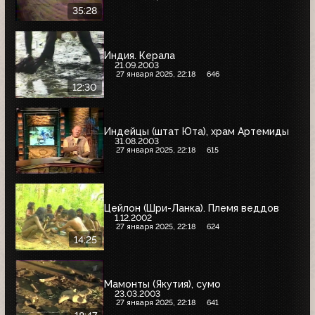
35:28
Индия. Керала
21.09.2003
27 января 2025, 22:18
646
12:30
Индейцы (штат Юта), храм Артемиды
31.08.2003
27 января 2025, 22:18
615
Цейлон (Шри-Ланка). Племя веддов
1.12.2002
27 января 2025, 22:18
624
14:25
Мамонты (Якутия), сумо
23.03.2003
27 января 2025, 22:18
641