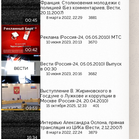
Франция. Столкновения молодежи с
полицией (Без комментариев, Вести,
20.11.2007)
8 марта 2022, 22:29
3881
00:45
Рекламный блок
Реклама (Россия-24, 05.05.2010) МТС
10 июня 2023, 20:13
3670
00:42
Вести (Россия-24, 05.05.2010) Выпуск
в 00:30
10 июня 2023, 20:16
3682
Выступление В. Жириновского в
Госдуме о Лужкове и коррупции в
Москве (Россия-24, 20.04.2010)
15 октября 2025, 12:33
401
09:59
Интервью Александра Ослона, прямая
трансляция из ЦИКа (Вести, 2.12.2007)
8 марта 2022, 22:24
3879
16:34