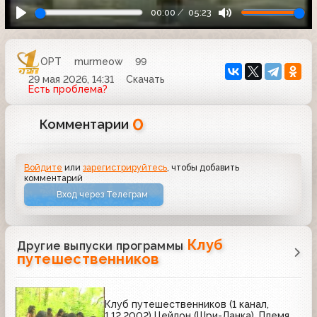
00:00
05:23
ОРТ
murmeow
99
29 мая 2026, 14:31
Скачать
Есть проблема?
0
Комментарии
Войдите
или
зарегистрируйтесь
, чтобы добавить
комментарий
Вход через Телеграм
Клуб
Другие выпуски программы
путешественников
Клуб путешественников (1 канал,
1.12.2002) Цейлон (Шри-Ланка). Племя