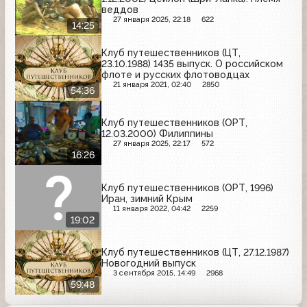
веддов
27 января 2025, 22:18
622
14:25
Клуб путешественников (ЦТ,
23.10.1988) 1435 выпуск. О российском
флоте и русских флотоводцах
21 января 2021, 02:40
2850
54:36
Клуб путешественников (ОРТ,
12.03.2000) Филиппины
27 января 2025, 22:17
572
16:26
Клуб путешественников (ОРТ, 1996)
Иран, зимний Крым
11 января 2022, 04:42
2259
19:02
Клуб путешественников (ЦТ, 27.12.1987)
Новогодний выпуск
3 сентября 2015, 14:49
2968
59:48