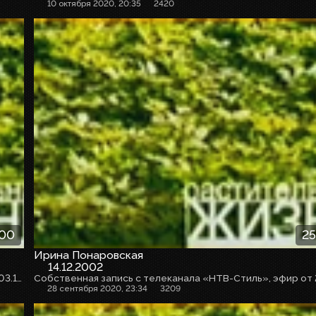
10 октября 2020, 20:35
2420
:00
25
Ирина Понаровская
14.12.2002
Собственная запись с телеканала «НТВ-Стиль», эфир от 03.10.2020г.
28 сентября 2020, 23:34
3209