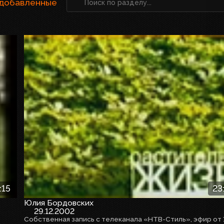
 добавленные
:15
23
Юлия Бордовских
29.12.2002