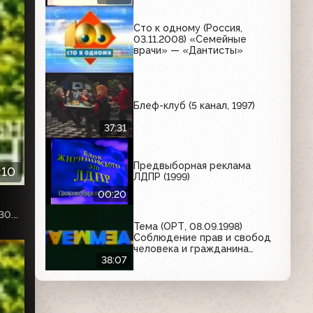
поверишь, Chemical Brothers
– Out Of Control, Madoona –
Сто к одному (Россия,
Music
03.11.2008) «Семейные
врачи» — «Дантисты»
Блеф-клуб (5 канал, 1997)
37:31
Предвыборная реклама
:10
ЛДПР (1999)
00:20
Собственная запись с телеканала «НТВ-Стиль», эфир от 30.05.2020г.
Тема (ОРТ, 08.09.1998)
Соблюдение прав и свобод
человека и гражданина
государством
38:07