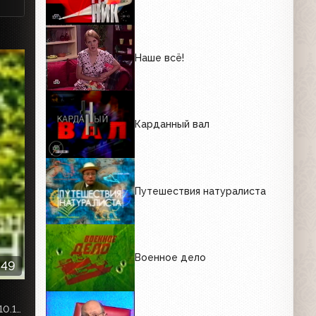
Наше всё!
Карданный вал
Путешествия натуралиста
Военное дело
:49
Собственная запись с телеканала «НТВ-Стиль», эфир от 10.10.2020г.