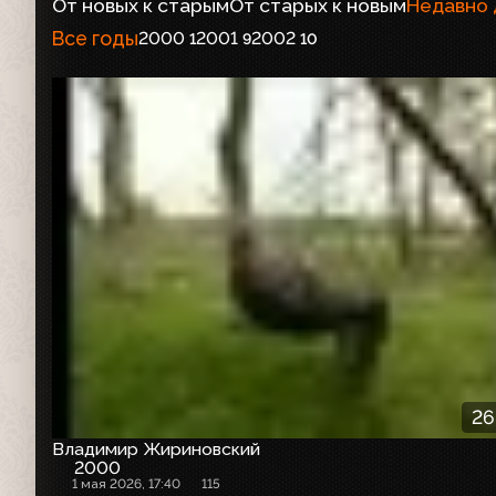
От новых к старым
От старых к новым
Недавно
Все годы
2000
2001
2002
1
9
10
26
Владимир Жириновский
2000
1 мая 2026, 17:40
115