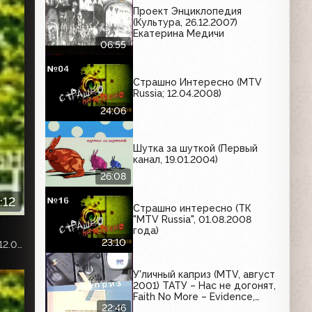
Проект Энциклопедия
(Культура, 26.12.2007)
Екатерина Медичи
06:55
Страшно Интересно (MTV
Russia; 12.04.2008)
24:06
Шутка за шуткой (Первый
канал, 19.01.2004)
26:08
:12
Страшно интересно (ТК
"MTV Russia", 01.08.2008
года)
23:10
Собственная запись с телеканала «НТВ-Стиль», эфир от 12.09.2020г.
У'личный каприз (MTV, август
2001) ТАТУ – Нас не догонят,
Faith No More – Evidence,
Филипп Киркоров – Ты
22:46