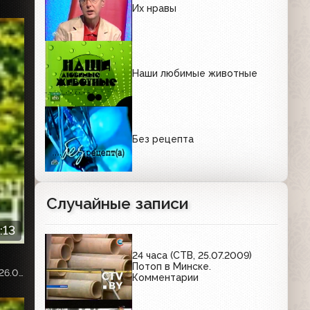
Их нравы
Наши любимые животные
Без рецепта
Случайные записи
:13
24 часа (СТВ, 25.07.2009)
Потоп в Минске.
Собственная запись с телеканала «НТВ-Стиль», эфир от 26.09.2020г.
Комментарии