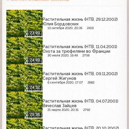
Растительная жизнь (НТВ, 29.12.2002)
Юлия Бордовских
10 октября 2020, 20:35
2419
23:49
Растительная жизнь (НТВ, 11.04.2001)
Охота за трюфелями во Франции
30 июля 2020, 16:49
2706
24:49
Растительная жизнь (НТВ, 09.11.2002)
Сергей Жигунов
6 сентября 2020, 17:07
2682
24:32
Растительная жизнь (НТВ, 04.07.2001)
Вячеслав Зайцев
21 марта 2020, 20:31
2792
25:38
Растительная жизнь (НТВ, 20.10.2002)