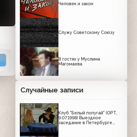
Человек и закон
Служу Советскому Союзу
В гостях у Муслима
Магомаева
Случайные записи
Клуб "Белый попугай" (ОРТ,
9.07.1998) Выездное
заседание в Петербурге.
Белые ночи