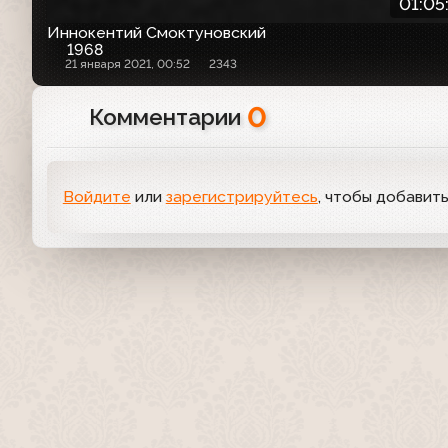
01:05
Иннокентий Смоктуновский
1968
21 января 2021, 00:52
2343
0
Комментарии
Войдите
или
зарегистрируйтесь
, чтобы добавит