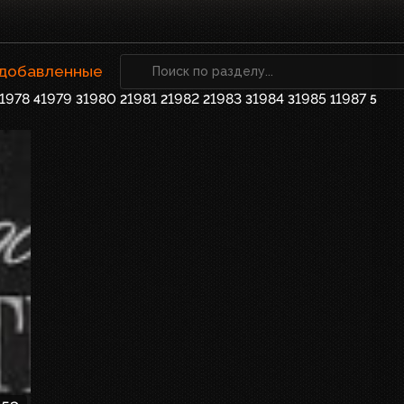
 добавленные
1978
1979
1980
1981
1982
1983
1984
1985
1987
4
3
2
2
2
3
3
1
5