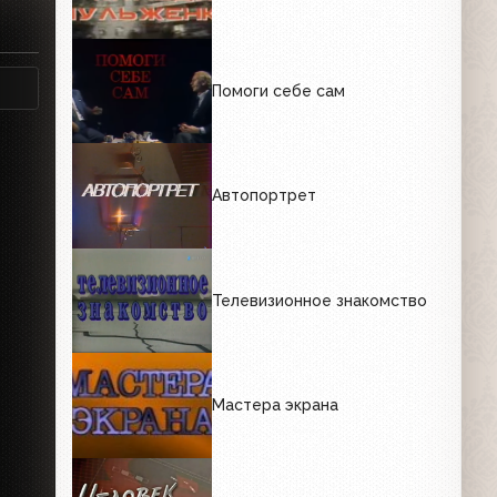
Помоги себе сам
Автопортрет
Телевизионное знакомство
Мастера экрана