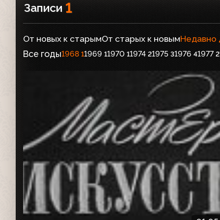
1
Записи
От новых к старым
От старых к новым
Недавно
Все годы
1968
1969
1970
1974
1975
1976
1977
1
1
1
2
3
4
2