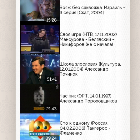
Вояж без саквояжа. Израиль -
3 серия [Скат, 2004]
15:28
Своя игра (НТВ, 17.11.2002)
Мансурова - Белявский -
Никифоров (не с начала)
Школа злословия (Культура,
12.01.2004) Александр
Починок
51:41
Час пик (ОРТ, 14.01.1997)
Александр Пороховщиков
21:43
Сто к одному (Россия,
04.02.2006) Тангерос -
Фламенко
39:24