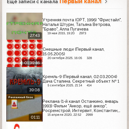
Первый канал
Ещё записи с канала
Утренняя почта (ОРТ, 1996) "Фристайл",
Наталья Штурм, Татьяна Ветрова,
"Браво", Алла Пугачева
19 мая 2015, 19:20
2973
27:43
Смешные люди (Первый канал,
15.05.2005)
20 октября 2025, 16:05
328
01:39:46
Кремль-9 (Первый канал, 02.03.2004)
Дача Сталина. Секретный объект № 1
5 сентября 2025, 21:14
414
39:08
Рекламный блок
Реклама (1-й канал Останкино, январь
1993) Фильм "Анкор, ещё анкор",
Росремстрой, Интервит, Константин,
HB
15 апреля 2020, 22:52
2999
01:11