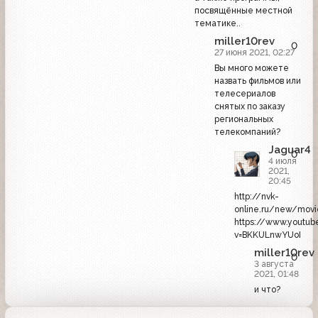
посвящённые местной
тематике..
miller10rev
0
27 июня 2021, 02:27
Вы много можете
назвать фильмов или
телесериалов
снятых по заказу
региональных
телекомпаний?
Jaguar4
0
4 июля
2021,
20:45
http://nvk-
online.ru/new/movi
https://www.youtu
v=BKKULnwYUoI
miller10rev
0
3 августа
2021, 01:48
и что?