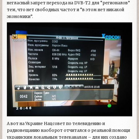
негласный запрет перехода на DVB-T2 для “регионалов”
тем, что нет свободных частот и “в этом нет никакой
экономики”.
А вот на Украине Нацсовет по телевидению и
радиовещанию наоборот отчитался о реальной помощи
украинским локальным телеканалам – для них создано