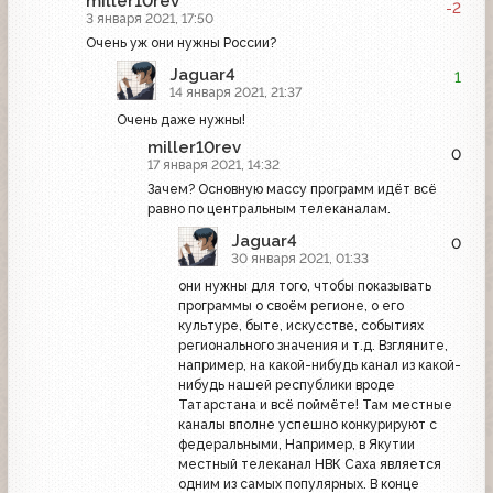
miller10rev
-2
3 января 2021, 17:50
Очень уж они нужны России?
Jaguar4
1
14 января 2021, 21:37
Очень даже нужны!
miller10rev
0
17 января 2021, 14:32
Зачем? Основную массу программ идёт всё
равно по центральным телеканалам.
Jaguar4
0
30 января 2021, 01:33
они нужны для того, чтобы показывать
программы о своём регионе, о его
культуре, быте, искусстве, событиях
регионального значения и т.д. Взгляните,
например, на какой-нибудь канал из какой-
нибудь нашей республики вроде
Татарстана и всё поймёте! Там местные
каналы вполне успешно конкурируют с
федеральными, Например, в Якутии
местный телеканал НВК Саха является
одним из самых популярных. В конце