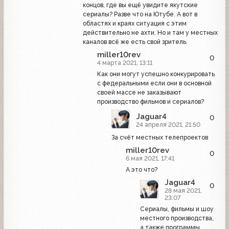
концов, где вы ещё увидите якутские
сериалы? Разве что на Ютубе. А вот в
областях и краях ситуация с этим
действительно не ахти. Но и там у местных
каналов всё же есть свой зритель.
miller10rev
0
4 марта 2021, 13:11
Как они могут успешно конкурировать
с федеральными если они в основной
своей массе не заказывают
производство фильмов и сериалов?
Jaguar4
0
24 апреля 2021, 21:50
За счёт местных телепроектов
miller10rev
0
6 мая 2021, 17:41
А это что?
Jaguar4
0
28 мая 2021,
23:07
Сериалы, фильмы и шоу
местного производства,
а также программы,