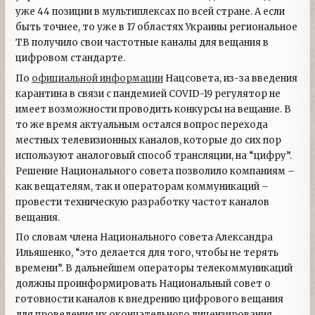
уже 44 позиции в мультиплексах по всей стране. А если
быть точнее, то уже в 17 областях Украины региональное
ТВ получило свои частотные каналы для вещания в
цифровом стандарте.
По
официальной информации
Нацсовета, из-за введения
карантина в связи с пандемией COVID-19 регулятор не
имеет возможности проводить конкурсы на вещание. В
то же время актуальным остался вопрос перехода
местных телевизионных каналов, которые до сих пор
используют аналоговый способ трансляции, на “цифру”.
Решение Национального совета позволило компаниям –
как вещателям, так и операторам коммуникаций –
провести техническую разработку частот каналов
вещания.
По словам члена Национального совета Александра
Ильяшенко, “это делается для того, чтобы не терять
времени”. В дальнейшем операторы телекоммуникаций
должны проинформировать Национальный совет о
готовности каналов к внедрению цифрового вещания
для проведения их окончательного лицензирования.