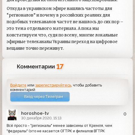
Откуда в украинском эфире нашлись частоты для
“регионалов” и почему в российских реалиях для
подобных телеканалов частот не нашлось до сих пор –
это тема отдельного материала. А пока мы
констатируем что, судя по всему, многие локальные
эфирные телеканалы Украины переход на цифровое
вещание точно переживут.
17
Комментарии
Войдите
или
зарегистрируйтесь
, чтобы добавить
комментарий
Вход через Телеграм
horoshoe-tv
0
30 декабря 2020, 15:13
Всё просто - "регионалы" менее зависимы от Кремля, чем
"федералы" (это не касается ОГТРК и филиалов ВГТРК