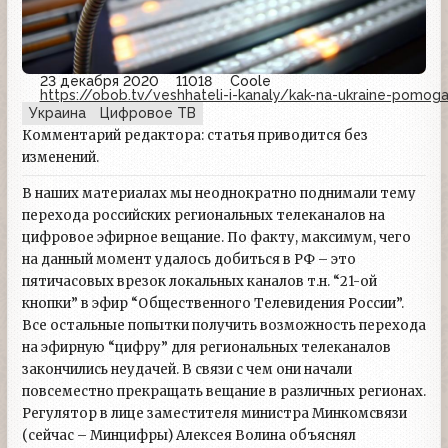
23 декабря 2020
11018
Coole
https://obob.tv/veshhateli-i-kanaly/kak-na-ukraine-pomog
Украина
Цифровое ТВ
Комментарий редактора: статья приводится без
изменений.
В наших материалах мы неоднократно поднимали тему
перехода российских региональных телеканалов на
цифровое эфирное вещание. По факту, максимум, чего
на данный момент удалось добиться в РФ – это
пятичасовых врезок локальных каналов т.н. “21-ой
кнопки” в эфир “Общественного Телевидения России”.
Все остальные попытки получить возможность перехода
на эфирную “цифру” для региональных телеканалов
закончились неудачей. В связи с чем они начали
повсеместно прекращать вещание в различных регионах.
Регулятор в лице заместителя министра Минкомсвязи
(сейчас – Минцифры) Алексея Волина объяснял