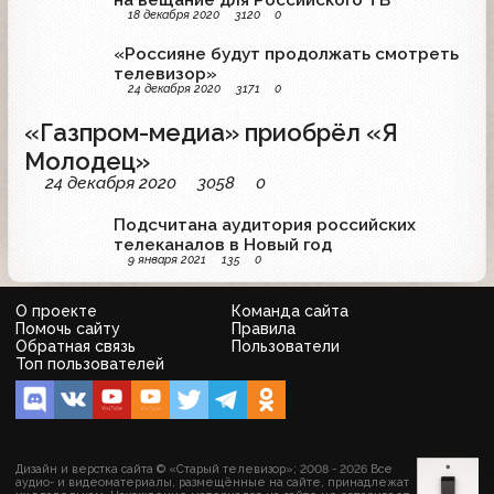
на вещание для Российского ТВ
18 декабря 2020
3120
0
«Россияне будут продолжать смотреть
телевизор»
24 декабря 2020
3171
0
«Газпром-медиа» приобрёл «Я
Молодец»
24 декабря 2020
3058
0
Подсчитана аудитория российских
телеканалов в Новый год
9 января 2021
135
0
О проекте
Команда сайта
Помочь сайту
Правила
Обратная связь
Пользователи
Топ пользователей
Дизайн и верстка сайта © «Старый телевизор»; 2008 - 2026 Все
аудио- и видеоматериалы, размещённые на сайте, принадлежат