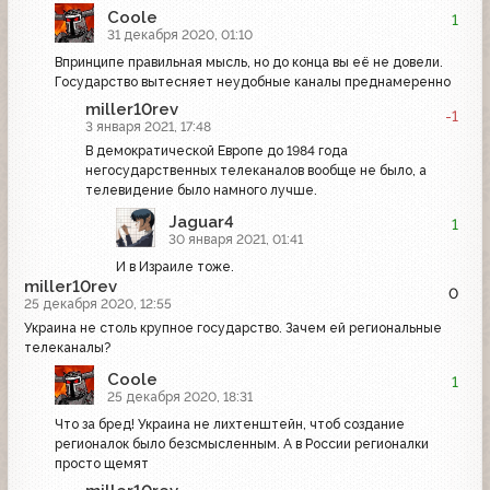
Coole
1
31 декабря 2020, 01:10
Впринципе правильная мысль, но до конца вы её не довели.
Государство вытесняет неудобные каналы преднамеренно
miller10rev
-1
3 января 2021, 17:48
В демократической Европе до 1984 года
негосударственных телеканалов вообще не было, а
телевидение было намного лучше.
Jaguar4
1
30 января 2021, 01:41
И в Израиле тоже.
miller10rev
0
25 декабря 2020, 12:55
Украина не столь крупное государство. Зачем ей региональные
телеканалы?
Coole
1
25 декабря 2020, 18:31
Что за бред! Украина не лихтенштейн, чтоб создание
регионалок было безсмысленным. А в России регионалки
просто щемят