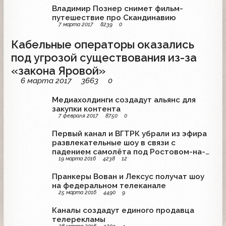
Владимир Познер снимет фильм-
путешествие про Скандинавию
7 марта 2017
8239
0
Кабельные операторы оказались
под угрозой существования из-за
«закона Яровой»
6 марта 2017
3663
0
Медиахолдинги создадут альянс для
закупки контента
7 февраля 2017
8750
0
Первый канал и ВГТРК убрали из эфира
развлекательные шоу в связи с
падением самолёта под Ростовом-на-
19 марта 2016
4238
12
Дону
Пранкеры Вован и Лексус получат шоу
на федеральном телеканале
25 марта 2016
4490
9
Каналы создадут единого продавца
телерекламы