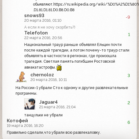
обьявляют.https://ru.wikipedia.org/wiki/%D0%A2%D1%80
.D1.81.D1.81.D0.B8.D0.B8
snows93
-9
20 марта 2016, 01:10
А если я не хочу скорбить?)
Telefoton
1
22 марта 2016, 20:56
Национальный траур раньше объявлял Ельцин почти
после каждой трагедии, а потом почему-то траур стали
объявлять в частности в регионах, где произошла
трагедия. Светлая память погибшим Ростовской
авиакатастрофы.
chernoloz
3
20 марта 2016, 10:11
На России-1 убрали Сто к одному и другие развлекательные
программы.
Jaguar4
2
21 марта 2016, 21:04
танцульки не убрали
Котофей
6
19 марта 2016, 16:20
Правильно сделали,что убрали всю развлекаловку.