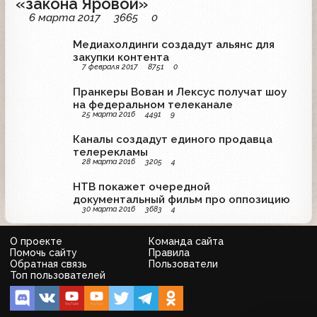
«закона Яровой»
6 марта 2017
3665
0
Медиахолдинги создадут альянс для
закупки контента
7 февраля 2017
8751
0
Пранкеры Вован и Лексус получат шоу
на федеральном телеканале
25 марта 2016
4491
9
Каналы создадут единого продавца
телерекламы
28 марта 2016
3205
4
НТВ покажет очередной
документальный фильм про оппозицию
30 марта 2016
3683
4
О проекте
Команда сайта
Помочь сайту
Правила
Обратная связь
Пользователи
Топ пользователей