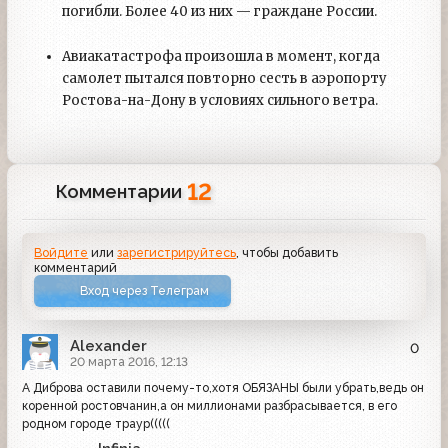
погибли. Более 40 из них — граждане России.
Авиакатастрофа произошла в момент, когда
самолет пытался повторно сесть в аэропорту
Ростова-на-Дону в условиях сильного ветра.
12
Комментарии
Войдите
или
зарегистрируйтесь
, чтобы добавить
комментарий
Вход через Телеграм
Alexander
0
20 марта 2016, 12:13
А Диброва оставили почему-то,хотя ОБЯЗАНЫ были убрать,ведь он
коренной ростовчанин,а он миллионами разбрасывается, в его
родном городе траур(((((