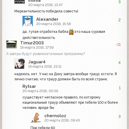
Infinia
3
20 марта 2016, 13:47
Меркантильность победила совесть(
Alexander
2
20 марта 2016, 15:58
да, тупая отработка бабла
это наша суровая
действительность.
Timur2003
-11
19 марта 2016, 17:59
А завтра будут развлекательные программы?
Jaguar4
4
19 марта 2016, 23:11
надеюсь, нет. У нас на Дону завтра вообще траур, кстати. Я
лично считаю, что траур должен быть по всей стране.
Rytsar
1
20 марта 2016, 00:56
существует негласное правило, по которому
национальный траур объявляют при гибели 100 и более
человек, вроде бы
chernoloz
3
20 марта 2016, 09:43
При гибели 60