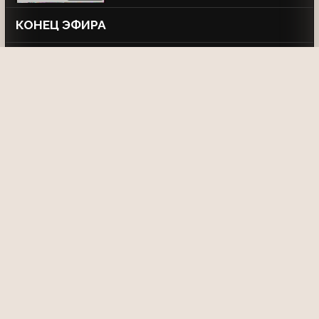
КОНЕЦ ЭФИРА
Прогноз погоды и конец эфира (РТР,
2002)
08:14
Окончание эфира (РТР, 13.01.2002)
04:01
Конец эфира (РТР, 15.02.2002)
02:04
Смотрите также