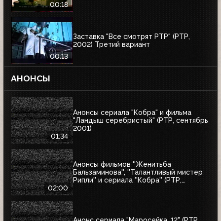
00:18
Заставка "Все смотрят РТР" (РТР,
2002) Третий вариант
00:13
АНОНСЫ
Анонсы сериала "Кобра" и фильма
"Ландыш серебристый" (РТР, сентябрь
2001)
01:34
Анонсы фильмов ''Женитьба
Бальзаминова'', ''Талантливый мистер
Рипли'' и сериала ''Кобра'' (РТР,
сентябрь 2001)
02:00
Анонс сериала "Маросейка, 12" (РТР,