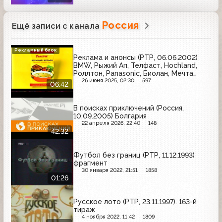
Россия
Ещё записи с канала
Рекламный блок
Реклама и анонсы (РТР, 06.06.2002)
BMW, Рыжий Ап, Телфаст, Hochland,
Роллтон, Panasonic, Биолан, Мечта
хозяйки, Принцесса Ява, Три
26 июня 2025, 02:30
597
06:42
поросёнка, Арсенальное, Балтимор,
Толстяк, Орбита, Венорутон, Carefree,
Старый мельник
В поисках приключений (Россия,
10.09.2005) Болгария
22 апреля 2026, 22:40
148
42:32
Футбол без границ (РТР, 11.12.1993)
фрагмент
30 января 2022, 21:51
1858
01:26
Русское лото (РТР, 23.11.1997). 163-й
тираж
4 ноября 2022, 11:42
1809