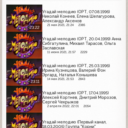
Угадай мелодию (ОРТ, 07.08.1996)
Николай Конеев, Елена Шелагурова,
Александр Аксенов
21 мая 2021, 21:24
2385
23:22
Угадай мелодию (ОРТ, 20.04.1999) Анна
Сибгатулина, Михаил Тарасов, Ольга
Заславская
11 июня 2021, 21:57
2229
Угадай мелодию (ОРТ, 25.03.1996)
Ирина Кузнецова, Валерий Фон
Эргард, Наталья Конышева
14 мая 2021, 21:53
2843
23:11
Угадай мелодию (ОРТ, 17.04.1995)
Алексей Кортнев, Дмитрий Морозов,
Сергей Чекрыжов
2 апреля 2022, 22:01
2054
Угадай мелодию (Первый канал,
18.03.2005) Группа "Корни"