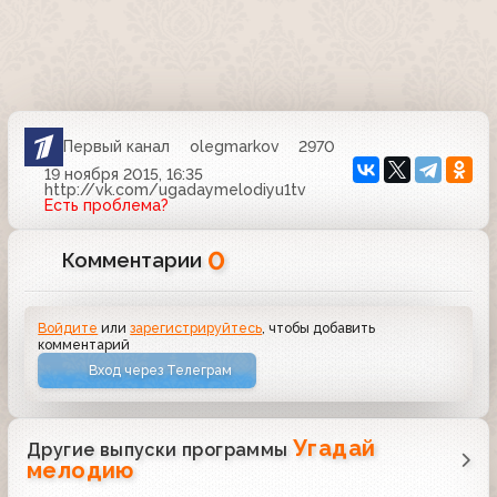
Первый канал
olegmarkov
2970
19 ноября 2015, 16:35
http://vk.com/ugadaymelodiyu1tv
Есть проблема?
0
Комментарии
Войдите
или
зарегистрируйтесь
, чтобы добавить
комментарий
Вход через Телеграм
Угадай
Другие выпуски программы
мелодию