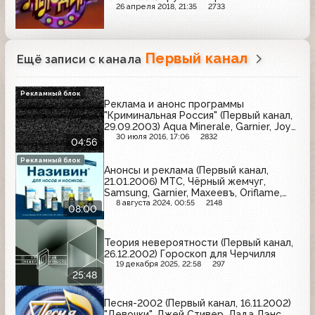
26 апреля 2018, 21:35
2733
Первый канал
Ещё записи с канала
Рекламный блок
Реклама и анонс программы
"Криминальная Россия" (Первый канал,
29.09.2003) Aqua Minerale, Garnier, Joy
Fit, Duru, Nokia, 32, Моя семья, Красный
30 июля 2016, 17:06
2832
04:56
восток, Jacobs
Рекламный блок
Анонсы и реклама (Первый канал,
21.01.2006) МТС, Чёрный жемчуг,
Samsung, Garnier, Махеевъ, Oriflame,
Kinder, Ново-Пассит, L'Oreal, Motorola,
8 августа 2024, 00:55
2148
08:00
Санта Бремор, Kleenex, Газпром,
Називин
Теория невероятности (Первый канал,
26.12.2002) Гороскоп для Черчилля
19 декабря 2025, 22:58
297
25:48
Песня-2002 (Первый канал, 16.11.2002)
"Девочки", Джей Стивер, Лада Дэнс,