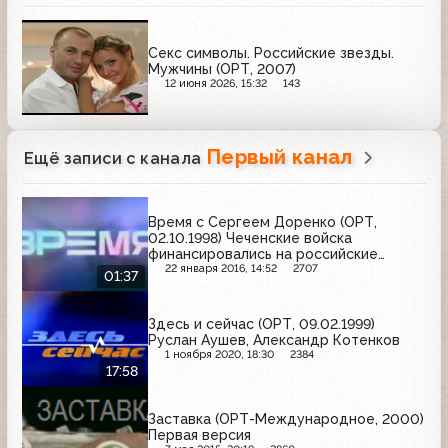
Секс символы. Российские звезды.
Мужчины (ОРТ, 2007)
12 июня 2026, 15:32
143
Первый канал
Ещё записи с канала
Время с Сергеем Доренко (ОРТ,
02.10.1998) Чеченские войска
финансировались на российские
нефтяные доходы
22 января 2016, 14:52
2707
01:37
Здесь и сейчас (ОРТ, 09.02.1999)
Руслан Аушев, Александр Котенков
1 ноября 2020, 18:30
2384
17:58
Заставка (ОРТ-Международное, 2000)
Первая версия