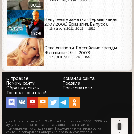
7 мая 2015, 20:18
2860
00:15
Непутевые заметки (Первый канал,
27.03.2005) Бразилия. Выпуск 5
13 августа 2021, 20:13
2526
15:09
Секс символы. Российские звезды.
Женщины (ОРТ, 2007)
12 июня 2026, 15:29
155
О проекте
Команда сайта
Помочь сайту
Правила
Обратная связь
Пользователи
Топ пользователей
Дизайн и верстка сайта © «Старый телевизор»; 2008 - 2026 Все
аудио- и видеоматериалы, размещённые на сайте,
принадлежат их владельцам. Нахождение материалов на
сайте не оспаривает авторские права их создателей.