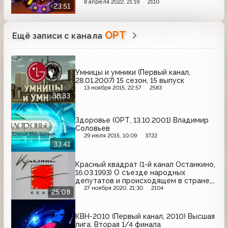
8 апреля 2022, 21:19
2110
23:51
ОРТ
Ещё записи с канала
Умницы и умники (Первый канал,
28.01.2007) 15 сезон, 15 выпуск
13 ноября 2015, 22:57
2583
38:33
Здоровье (ОРТ, 13.10.2001) Владимир
Соловьев
29 июля 2015, 10:09
3722
33:41
Красный квадрат (1-й канал Останкино,
16.03.1993) О съезде народных
депутатов и происходящем в стране,
о реформах проводимых в
27 ноября 2020, 21:30
2104
25:08
Нижегородской области и др.
КВН-2010 (Первый канал, 2010) Высшая
лига. Вторая 1/4 финала