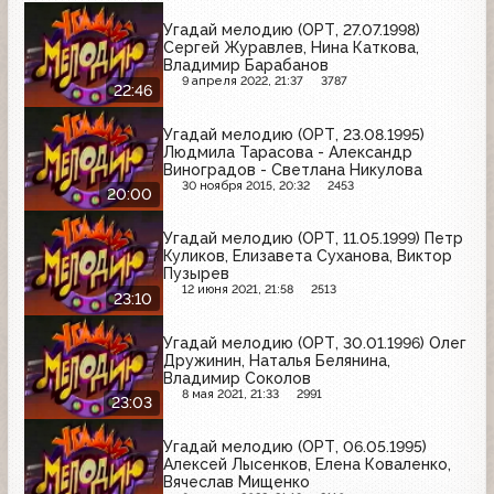
Угадай мелодию (ОРТ, 27.07.1998)
Сергей Журавлев, Нина Каткова,
Владимир Барабанов
9 апреля 2022, 21:37
3787
22:46
Угадай мелодию (ОРТ, 23.08.1995)
Людмила Тарасова - Александр
Виноградов - Светлана Никулова
30 ноября 2015, 20:32
2453
20:00
Угадай мелодию (ОРТ, 11.05.1999) Петр
Куликов, Елизавета Суханова, Виктор
Пузырев
12 июня 2021, 21:58
2513
23:10
Угадай мелодию (ОРТ, 30.01.1996) Олег
Дружинин, Наталья Белянина,
Владимир Соколов
8 мая 2021, 21:33
2991
23:03
Угадай мелодию (ОРТ, 06.05.1995)
Алексей Лысенков, Елена Коваленко,
Вячеслав Мищенко