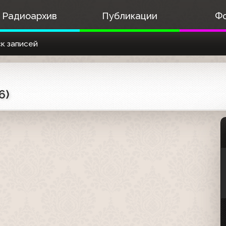
Радиоархив
Публикации
Ф
к записей
6)