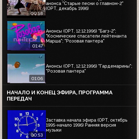
анонса "Старые песни о главном-2"
(ОРТ, декабрь 1996)
00:58
Анонсы (ОРТ, 12.12.1996) "Багз-2";
"Космические спасатели лейтенанта
Марша"; "Розовая пантера"
01:47
Анонсы (ОРТ, 12.12.1996) "Гардемарины";
"Розовая пантера"
01:06
НАЧАЛО И КОНЕЦ ЭФИРА, ПРОГРАММА
ПЕРЕДАЧ
Заставка начала эфира (ОРТ, октябрь
1995-начало 1996) Ранняя версия
музыки
00:53