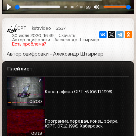
00:00
00:59
ОРТ
kstrvideo
2537
30 июля 2020, 16:49
Скачать
Автор оцифровки - Александр Штырмер
Есть проблема?
Автор оцифровки - Александр Штырмер
Плейлист
Конец эфира ОРТ +6 (06.11.1996)
05:00
Программа передач, конец эфира
(ОРТ, 07.12.1996) Хабаровск
08:19