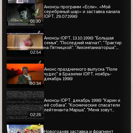
Анонсы программ «Если», «Мой
серебряный шар» и заставка канала
(ОРТ, 29.07.1996)
01:30
Анонсы (ОРТ, 13.10.1996) "Большая
семья"; "Последний магнат"; "Трактир
на Пятницкой"; "Аккомпаниаторша";
"Леон"
02:54
Анонс праздничного выпуска "Поле
чудес" в Бразилии (ОРТ, ноябрь-
декабрь 1996)
00:34
Анонсы (ОРТ, декабрь 1996) "Карин и
её собака", "Космические спасатели
лейтенанта Марша", "Меня зовут
Коломбо. Убийство рок-звезды",
02:26
"Змеелов"
Новогодняя заставка и фрагмент