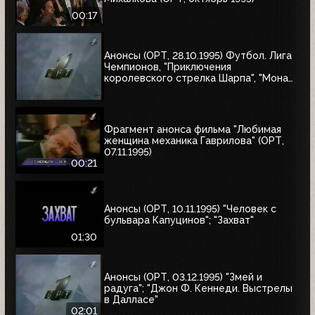
00:17
Анонсы (ОРТ, 28.10.1995) Футбол. Лига
Чемпионов, "Приключения
королевского стрелка Шарпа", "Мона
Лиза"
Фрагмент анонса фильма "Любимая
женщина механика Гаврилова" (ОРТ,
07.11.1995)
00:21
Анонсы (ОРТ, 10.11.1995) "Человек с
бульвара Капуцинов"; "Захват"
01:30
Анонсы (ОРТ, 03.12.1995) "Змей и
радуга"; "Джон Ф. Кеннеди. Выстрелы
в Далласе"
02:01