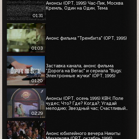
Анонсы (ОРТ, 1995) Час-Пик, Москва
Кремль, Один на Один, Тема
01:31
Анонс фильма "Трембита" (ОРТ, 1995)
01:03
Заставка канала, анонс фильма
"Дорога на Вегас" и сериала "Bugs:
Электронные жучки" (ОРТ, 1995)
01:20
Анонсы (ОРТ, осень 1995) КВН; Поле
чудес; Что? Где? Когда?; Угадай
мелодию; Звездный час; Счастливый
случай; Брейн-ринг
02:29
Анонс юбилейного вечера Никиты
Михалкова (ОРТ, октябрь 1995)