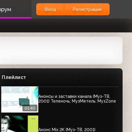
Заставка "Ракетное лето 2010" (Муз-
ТВ, 2001) Открытие
орум
Вход
Регистрация
00:19
Анонс "Теленочи" (Муз-ТВ, 2000)
00:20
Анонсы (Муз-ТВ, 2000) МузGeo;
Вечерний звон; ZOOM
Плейлист
00:33
Анонсы и заставки канала (Муз-ТВ,
2001) Теленочь; МузМетель; МузZone
01:40
Анонс Mix 2K (Муз-ТВ, 2001)